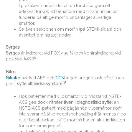
I praktiken innebär det att du först ska göra ett
adekvat försök att behandla med nitrater innan du
funderar på att ge morfin, undantaget allvarliga
smärtor.
Se även sektionen om morfin (på STEMI-sidan) och
avsnittet om nitrater nedan.
Syrgas
Syrgas
är indicerat vid POX <90 % (och kontraindicerat vid
35
36
pox >90 %)
Nitro
Nitrater
har (vid AKS och
CCS
) ingen prognostisk effekt och
37
ges i
syfte att lindra symtom
.
Hos patienter med vilosmärtor vid misstänkt NSTE-
ACS ges dock nitrater
även i diagnostiskt syfte:
en
NSTE-ACS-patient med pågående vilosmärtor som
inte svarar på läkemedelsbehandling (här menas nitro
eller betablockad, INTE morfin!) har en akut indikation
för koronarangiografi.
Tänk på att grundprincipen är att en akut