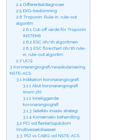
2.4
Differentialdiagnoser
2.5
EKG-bedömning
2.6
Troponin: Rule-in, rule-out
algoritm
2.6.1
Cut-off värde för Troponin
(NSTEMI)
2.6.2
ESC 0h/1h algoritmen
2.6.3
ESC flowchart 0h/1h rule-
in, rule-out algoritm:
2.7
UCG
3
Koronarangiografi/revaskularisering
NSTE-ACS
3.1
Indikation koronarangiografi
3.1.1
Akut koronarangiografi
(inom 2h)
3.1.2
Inneliggande
koronarangiografi
3.1.3
Selektiv invasiv strategi
3.1.4
Konservativ behandling
3.2
PCI vid flerkärlssjukdom
(multivesseldisease)
3.3
‘PCI vs CABG vid NSTE-ACS