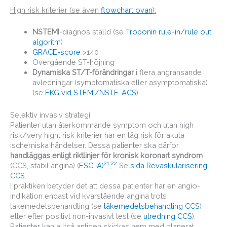
High risk kriterier (se även
flowchart ovan
):
NSTEMI
-diagnos ställd (se
Troponin rule-in/rule out
algoritm
)
GRACE-score
>140
Övergående ST-höjning
Dynamiska
ST/T-förändringar
i flera angränsande
avledningar (symptomatiska eller asymptomatiska)
(se
EKG vid STEMI/NSTE-ACS
)
Selektiv invasiv strategi
Patienter utan återkommande symptom och utan high
risk/very hight risk kriterier har en låg risk för akuta
ischemiska händelser. Dessa patienter ska därför
handläggas enligt riktlinjer för kronisk koronart syndrom
21
22
(CCS, stabil angina) (
ESC IA)
,
Se
sida Revaskularisering
CCS
.
I praktiken betyder det att dessa patienter har en angio-
indikation endast vid kvarstående angina trots
läkemedelsbehandling (se
läkemedelsbehandling CCS
)
eller efter positivt non-invasivt test (se
utredning CCS
).
Patienter kan alltså antigen skickas hem med planerat