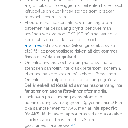
angioindikation föreligger när patienten har en akut
kärlocklusion eller kritisk stenos som orsakar
relevant ischemi i vila.
Eftersom man såklart inte
vet
innan angio om
patienten har dessa angiofynd, behöver man
använda verktyg som EKG (ST-höjning: sannolikt
kärlocklusion eller kritisk stenos) och
anamnes
/kliniskt status (viloangina? akut svikt?
etc.) för att
prognostisera risken att det kommer
finnas ett sådant angiofynd.
Om nitro används och viloangina försvinner är
stenosen sannolikt inte kritisk (eftersom ischemin,
eller angina som tecken på ischemi, försvinner).
Om nitro inte hjälper bör patienten angiograferas.
Det är enkelt att förstå att samma resonemang inte
fungerar om angina försvinner efter morfin.
Tänk även på att lindring av symtom efter
administrering av nitroglycerin (glycerintrinitrat) kan
öka sannolikheten för AKS, men är
inte specifikt
för AKS
då det även rapporteras vid andra orsaker
till icke-kardiell bröstsmärta, såsom
38
gastrointestinala besvär.