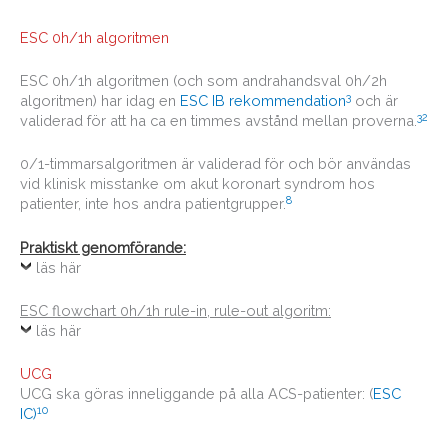
ESC 0h/1h algoritmen
ESC 0h/1h algoritmen (och som andrahandsval 0h/2h
3
algoritmen) har idag en
ESC IB rekommendation
och är
3
2
validerad för att ha ca en timmes avstånd mellan proverna.
0/1-timmarsalgoritmen är validerad för och bör användas
vid klinisk misstanke om akut koronart syndrom hos
8
patienter, inte hos andra patientgrupper.
Praktiskt genomförande:
läs här
ESC flowchart 0h/1h rule-in, rule-out algoritm:
läs här
UCG
UCG ska göras inneliggande på alla ACS-patienter: (
ESC
10
IC)