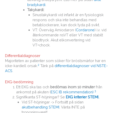
bradykardi
.
Takykardi:
Sinustakykardi vid infarkt är en fysiologisk
respons och ska inte behandlas med
betablockerare, kan dock tyda på svikt.
VT: Överväg Amiodaron (
Cordarone
) i.v. vid
återkommande nsVT eller VT med stabilt
blodtryck. Akut elkonvertering vid
VT+chock.
Differentialdiagnoser
Majoriteten av patienter som söker för bröstsmärtor har en
2
icke-kardiell orsak.
Tänk på
differentialdiagnoser vid NSTE-
ACS
.
EKG-bedömning
Ett EKG ska tas och
bedömas inom 10 minuter
från
3
ankomst på akuten (
ESC IB rekommendation)
Signifikanta ST-höjningar? Se
EKG kriterier STEMI.
Vid ST-höjningar -> Fortsätt på sidan
akutbehandling STEMI.
Vänta INTE på
troponinsvaret!