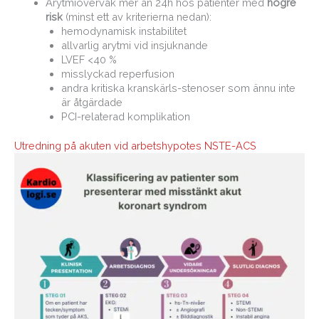
Arytmiövervak mer än 24h hos patienter med
högre
risk
(minst ett av kriterierna nedan):
hemodynamisk instabilitet
allvarlig arytmi vid insjuknande
LVEF <40 %
misslyckad reperfusion
andra kritiska kranskärls-stenoser som ännu inte
är åtgärdade
PCI-relaterad komplikation
Utredning på akuten vid arbetshypotes NSTE-ACS