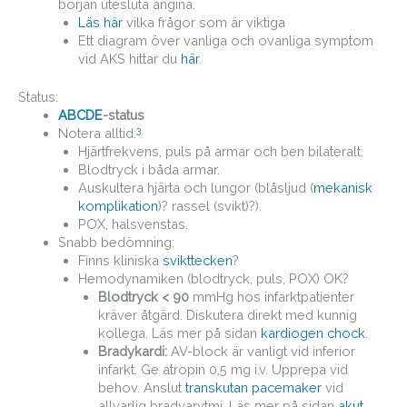
början utesluta angina.
Läs här
vilka frågor som är viktiga
Ett diagram över vanliga och ovanliga symptom
vid AKS hittar du
här
.
Status:
ABCDE
-status
3
Notera alltid:
Hjärtfrekvens, puls på armar och ben bilateralt.
Blodtryck i båda armar.
Auskultera hjärta och lungor (blåsljud (
mekanisk
komplikation
)? rassel (svikt)?).
POX, halsvenstas.
Snabb bedömning:
Finns kliniska
svikttecken
?
Hemodynamiken (blodtryck, puls, POX) OK?
Blodtryck < 90
mmHg hos infarktpatienter
kräver åtgärd. Diskutera direkt med kunnig
kollega. Läs mer på sidan
kardiogen chock
.
Bradykardi:
AV-block är vanligt vid inferior
infarkt. Ge atropin 0,5 mg i.v. Upprepa vid
behov. Anslut
transkutan pacemaker
vid
allvarlig bradyarytmi. Läs mer på sidan
akut