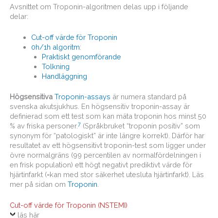
Avsnittet om Troponin-algoritmen delas upp i följande
delar:
Cut-off värde för Troponin
0h/1h algoritm
:
Praktiskt genomförande
Tolkning
Handläggning
Högsensitiva
Troponin-assays
är numera standard på
svenska akutsjukhus. En högsensitiv troponin-assay är
definierad som ett test som kan mäta troponin hos minst 50
7
% av friska personer.
(Språkbruket “troponin positiv” som
synonym för “patologiskt” är inte längre korrekt). Därför har
resultatet av ett högsensitivt troponin-test som ligger under
övre normalgräns (99 percentilen av normalfördelningen i
en frisk population) ett högt negativt prediktivt värde för
hjärtinfarkt (=kan med stor säkerhet utesluta hjärtinfarkt). Läs
mer på sidan om
Troponin
.
Cut-off värde för Troponin (NSTEMI)
läs här