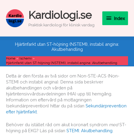
Skip
to
Index
Kardiologi.se
content
Index
Praktisk kardiologi för klinisk vardag
Hjärtinfarkt utan ST-höjning (NSTEMI), instabil angina:
Akutbehandling
Home
Ischemi
Hjärtinfarkt utan ST-höjning (NSTEMI), instabil angina: Akutbehandling
Detta är den första av två sidor om Non-STE-ACS (Non-
STEMI och instabil angina). Denna sida beskriver
akutbehandlingen och vården på
hjärtintensivvårdsavdelningen (HIA) upp till hemgång.
Information om eftervård på mottagningen
(sekundärprevention) hittar du på sidan
Sekundärprevention
efter hjärtinfarkt
.
Behöver du istället råd om akut koronart syndrom
med
ST-
höjning på EKG? Läs på sidan
STEMI: Akutbehandling.