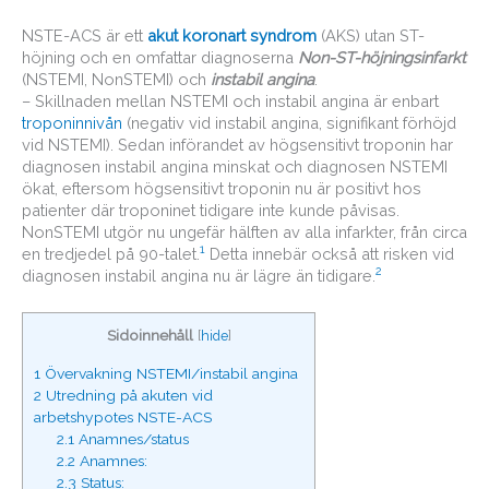
NSTE-ACS är ett
akut koronart syndrom
(AKS) utan ST-
höjning och en omfattar diagnoserna
Non-ST-höjningsinfarkt
(NSTEMI, NonSTEMI) och
instabil angina
.
– Skillnaden mellan NSTEMI och instabil angina är enbart
troponinnivån
(negativ vid instabil angina, signifikant förhöjd
vid NSTEMI). Sedan införandet av högsensitivt troponin har
diagnosen instabil angina minskat och diagnosen NSTEMI
ökat, eftersom högsensitivt troponin nu är positivt hos
patienter där troponinet tidigare inte kunde påvisas.
NonSTEMI utgör nu ungefär hälften av alla infarkter, från circa
1
en tredjedel på 90-talet.
Detta innebär också att risken vid
2
diagnosen instabil angina nu är lägre än tidigare.
Sidoinnehåll
[
hide
]
1
Övervakning NSTEMI/instabil angina
2
Utredning på akuten vid
arbetshypotes NSTE-ACS
2.1
Anamnes/status
2.2
Anamnes:
2.3
Status: