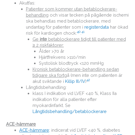
Akutfas:
Patienter som kommer utan betablockerare-
behandling
och visar tecken på pågående ischemi
ska behandlas med betablockerare, med
undantag för patienter som i
registerdata
har ökad
40
41
risk för kardiogen chock:
.
Ge
inte
betablockerare tidigt till patienter med
≥ 2 riskfaktorer:
Ålder >70 år
Hjärtfrekvens >110/min
Systolisk blodtryck <120 mmHg
Kronisk betablockerare-behandling sedan
tidigare ska fort
gå (men inte om patienten är
42
akut sviktande i
Killip III/IV
)
Långtidsbehandling:
klass I indikation vid LVEF <40 %, Klass IIa
indikation för alla patienter efter
myokardinfarkt. Se
Långtidsbehandling/betablockerare
ACE-hämmare
ACE-hämmare
:
indicerat vid LVEF <40 %, diabetes