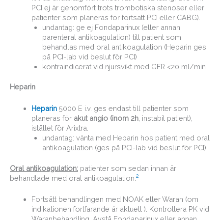
PCI ej är genomfört trots trombotiska stenoser eller
patienter som planeras för fortsatt PCI eller CABG).
undantag: ge ej Fondaparinux (eller annan
parenteral antikoagulation) till patient som
behandlas med oral antikoagulation (Heparin ges
på PCI-lab vid beslut för PCI)
kontraindicerat vid njursvikt med GFR <20 ml/min
Heparin
Heparin
5000 E i.v. ges endast till patienter som
planeras för
akut angio (inom 2h
, instabil patient),
istället för Arixtra.
undantag: vänta med Heparin hos patient med oral
antikoagulation (ges på PCI-lab vid beslut för PCI)
Oral antikoagulation:
patienter som sedan innan är
2
behandlade med oral antikoagulation:
Fortsätt behandlingen med NOAK eller Waran (om
indikationen fortfarande är aktuell ). Kontrollera PK vid
Waranbehandling. Avstå Fondaparinux eller annan