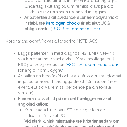
UCG ska alltid utföras innan en koronarangiografi
(undantag akut angio). Om remiss krävs på ditt
sjukhus skriv remissen redan vid inläggning.
Är patienten akut sviktande eller hemodynamiskt
instabil (se
kardiogen chock
) är ett akut UCG
3
obligatoriskt
! (
ESC IB rekommendation)
Koronarangiografi/revaskularisering NSTE-ACS
Läggs patienten in med diagnos NSTEMI (“rule-in”)
ska koronarangio vanligtvis utföras innoliggande (
ESC ger 2023 endast en (
ESC IIaA rekommendation)
3
för angio inom 1 dygn).
Är patienten besvärsfri och stabil är koronarangiografi
inget du behöver handlägga direkt från akuten (men
eventuellt skriva remiss, beroende på din lokala
struktur).
Fundera dock alltid på om det föreligger en akut
angioindikation:
Kom ihåg att inte bara ST-höjningar kan ge
indikation för akut PCI:
Vid stark klinisk misstanke (se kriterier nedan) om
en akut kranskärlsokklusion kan patienter med