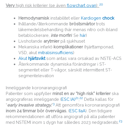
20
Very
high risk kriterier (se även
flowchart ovan
):
Hemodynamisk
instabilitet eller
Kardiogen
chock
Ihållande/återkommande
bröstsmärtor
trots
läkemedelsbehandling (här menas nitro och ibland
betablockerare,
inte
morfin
! Se
här
)
Livshotande
arytmier
på sjukhuset
Mekaniska infarkt-
komplikationer
(hjärttamponad,
VSD, akut
mitralisinsufficiens
)
Akut
hjärtsvikt
som antas vara orsakad av NSTE-ACS
Återkommande dynamiska förändringar i ST-
segmentet eller T-vågor, särskilt intermittent ST-
segmentelevation
Inneliggande koronarangiografi
Patienter som uppfyller
minst en av “high risk” kriterier
ska
21
22
angiograferas inneliggande (
ESC IA)
,
Detta kallas för
3
“
early invasive strategy.
”
Att genomföra koronarangiografi
inom 24 timmar bör övervägas.
(
ESC IIaA
). Den tidigare
rekommendationen att utföra angiografi på alla patienter
23
med NSTEMI inom 1 dygn har således 2023 nedgraderats.