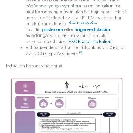
pågående tydliga symptom ha en indikation för
akut koronarangio
även utan ST-höjningar!
Tänk på
upp till en fjärdedel av alla NSTEMI patienter har
6
12
13
14
15
16
17
en akut kärlokklusion.
Ta alltid
posteriora
eller
högerventrikulära
avledningar
vid klinisk misstanke om akut
kranskärlsokklusion (
ESC Klass I indikation
).
Vid pågående smärtor men inkonklusiv EKG-bild:
18
Gör UCG (hypo/akinisier?)
Indikation koronarangiografi