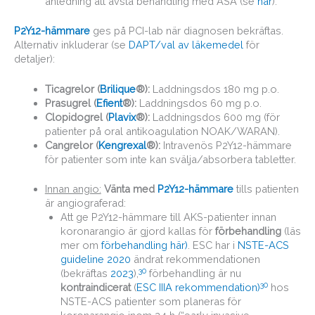
anledning att avstå behandling med ASA (se
här
).
P2Y12-hämmare
ges på PCI-lab när diagnosen bekräftas.
Alternativ inkluderar (se
DAPT/val av läkemedel
för
detaljer):
Ticagrelor (
Brilique
®):
Laddningsdos 180 mg p.o.
Prasugrel (
Efient
®):
Laddningsdos 60 mg p.o.
Clopidogrel (
Plavix
®):
Laddningsdos 600 mg (för
patienter på oral antikoagulation NOAK/WARAN).
Cangrelor (
Kengrexal
®):
Intravenös P2Y12-hämmare
för patienter som inte kan svälja/absorbera tabletter.
Innan angio:
Vänta med
P2Y12-hämmare
tills patienten
är angiograferad:
Att ge P2Y12-hämmare till AKS-patienter innan
koronarangio är gjord kallas för
förbehandling
(läs
mer om
förbehandling här)
. ESC har i
NSTE-ACS
guideline 2020
ändrat rekommendationen
30
(bekräftas
2023
),
förbehandling är nu
30
kontraindicerat
(
ESC IIIA rekommendation)
hos
NSTE-ACS patienter som planeras för