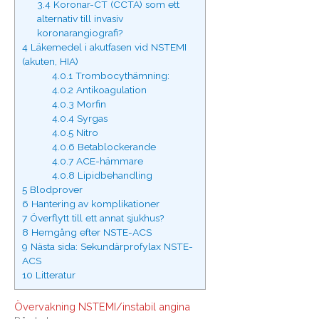
3.4
Koronar-CT (CCTA) som ett
alternativ till invasiv
koronarangiografi?
4
Läkemedel i akutfasen vid NSTEMI
(akuten, HIA)
4.0.1
Trombocythämning:
4.0.2
Antikoagulation
4.0.3
Morfin
4.0.4
Syrgas
4.0.5
Nitro
4.0.6
Betablockerande
4.0.7
ACE-hämmare
4.0.8
Lipidbehandling
5
Blodprover
6
Hantering av komplikationer
7
Överflytt till ett annat sjukhus?
8
Hemgång efter NSTE-ACS
9
Nästa sida: Sekundärprofylax NSTE-
ACS
10
Litteratur
Övervakning NSTEMI/instabil angina