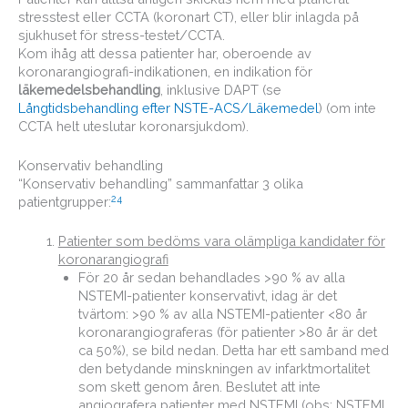
stresstest eller CCTA (koronart CT), eller blir inlagda på
sjukhuset för stress-testet/CCTA.
Kom ihåg att dessa patienter har, oberoende av
koronarangiografi-indikationen, en indikation för
läkemedelsbehandling
, inklusive DAPT (se
Långtidsbehandling efter NSTE-ACS/Läkemedel
) (om inte
CCTA helt uteslutar koronarsjukdom).
Konservativ behandling
“Konservativ behandling” sammanfattar 3 olika
24
patientgrupper:
Patienter som bedöms vara olämpliga kandidater för
koronarangiografi
För 20 år sedan behandlades >90 % av alla
NSTEMI-patienter konservativt, idag är det
tvärtom: >90 % av alla NSTEMI-patienter <80 år
koronarangiograferas (för patienter >80 år är det
ca 50%), se bild nedan. Detta har ett samband med
den betydande minskningen av infarktmortalitet
som skett genom åren. Beslutet att inte
angiografera patienter med NSTEMI (obs: NSTEMI