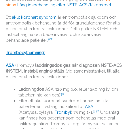
sidan
Långtidsbehandling efter NSTE-ACS/läkemedel
.
Ett
akut koronart syndrom
är en trombotisk sjukdom och
antitrombotisk behandling är därför grundläggande för alla
patienter utan kontraindikationer. Detta gäller NSTEMI och
instabil angina och både invasivt och icke-invasivt
30
2
behandlade patienter.
Trombocythämning:
ASA
(Trombyl)
laddningsdos ges när diagnosen NSTE-ACS
(NSTEMI, instabil angina) ställs
(vid stark misstanke), till alla
patienter utan kontraindikationer.
Laddningdos
ASA 320 mg p.o. (eller 250 mg i.v. om
30
tabletter inte kan ges)
Efter ett akut koronart syndrom har nästan alla
patienter en livslång indikation för
ASA
31
32
(Acetylsalicylsyra,
Trombyl
) 75 mg 1×1.
Undantag
kan finnas hos patienter som behandlas med oral
antikoagulation. Trombyl-allergi är mycket sällan en