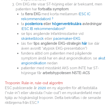
Om EKG inte visar ST-höjning eller är tveksamt, men
patienten har
fortsatta symptom
:
ta
flera EKG
med korta mellanrum (
ESC IC
3
rekommendation)
ta
posteriora
eller
högerventrikulära
avledningar
3
(
ESC IB rekommendation)
se tips angående Infarktmisstanke vid
skänkelblock
eller
pacemaker-EKG
läs fler
tips angående EKG-strategin
här
(se där
även avsnitt “atypisk EKG-presentation”)
fundera alltid om patienten med pågående
symptom ändå har en akut angioindikation, se
akut
angioindikation
nedan
patienter med misstänkt AKS som INTE har ST-
höjningar får
arbetshypotesen NSTE-ACS
Troponin: Rule-in, rule-out algoritm
ESC publicerade år
2020
en ny algoritm för att fastställa
(“rule-in”) eller utesluta (“rule-out”) en myokardinfarkt med
hjälp av högkänsligt troponin. Detta bekräftas i de senaste
3
riktlinjerna från ESC.