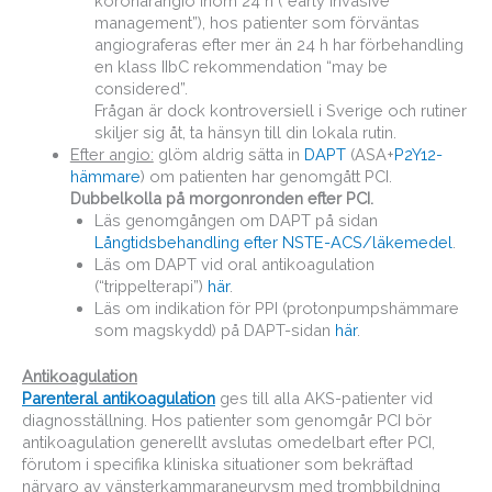
koronarangio inom 24 h (“early invasive
management”), hos patienter som förväntas
angiograferas efter mer än 24 h har förbehandling
en klass IIbC rekommendation “may be
considered”.
Frågan är dock kontroversiell i Sverige och rutiner
skiljer sig åt, ta hänsyn till din lokala rutin.
Efter angio:
glöm aldrig sätta in
DAPT
(ASA+
P2Y12-
hämmare
) om patienten har genomgått PCI.
Dubbelkolla på morgonronden efter PCI.
Läs genomgången om DAPT på sidan
Långtidsbehandling efter NSTE-ACS/läkemedel
.
Läs om DAPT vid oral antikoagulation
(“trippelterapi”)
här
.
Läs om indikation för PPI (protonpumpshämmare
som magskydd) på DAPT-sidan
här
.
Antikoagulation
Parenteral antikoagulation
ges till alla AKS-patienter vid
diagnosställning. Hos patienter som genomgår PCI bör
antikoagulation generellt avslutas omedelbart efter PCI,
förutom i specifika kliniska situationer som bekräftad
närvaro av vänsterkammaraneurysm med trombbildning