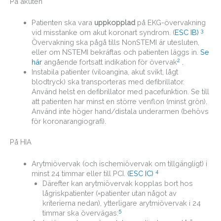
På akuten
Patienten ska vara
uppkopplad
på EKG-övervakning
3
vid misstanke om akut koronart syndrom. (
ESC IB)
Övervakning ska pågå tills NonSTEMI är utesluten,
eller om NSTEMI bekräftas och patienten läggs in.
Se
2
här
angående fortsatt indikation för övervak
.
Instabila patienter (viloangina, akut svikt, lågt
blodtryck) ska transporteras med defibrillator.
Använd helst en defibrillator med pacefunktion. Se till
att patienten har minst en större venflon (minst grön).
Använd inte höger hand/distala underarmen (behövs
för koronarangiografi).
På HIA
Arytmiövervak (och ischemiövervak om tillgängligt) i
4
minst 24 timmar eller till PCI.
(ESC IC)
Därefter kan arytmiövervak kopplas bort hos
lågriskpatienter (=patienter utan något av
kriterierna nedan), ytterligare arytmiövervak i 24
5
timmar ska övervägas: