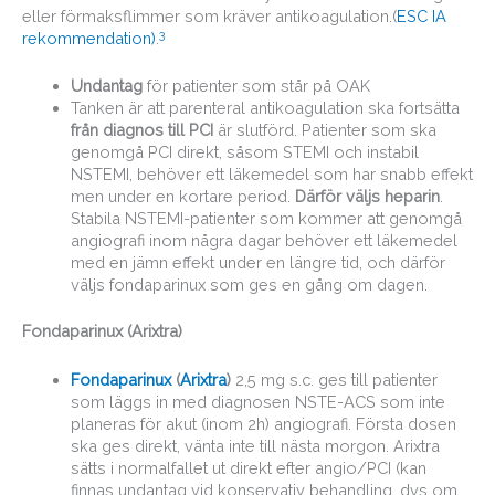
eller förmaksflimmer som kräver antikoagulation.(
ESC IA
3
rekommendation)
.
Undantag
för patienter som står på OAK
Tanken är att parenteral antikoagulation ska fortsätta
från diagnos till PCI
är slutförd. Patienter som ska
genomgå PCI direkt, såsom STEMI och instabil
NSTEMI, behöver ett läkemedel som har snabb effekt
men under en kortare period.
Därför väljs heparin
.
Stabila NSTEMI-patienter som kommer att genomgå
angiografi inom några dagar behöver ett läkemedel
med en jämn effekt under en längre tid, och därför
väljs fondaparinux som ges en gång om dagen.
Fondaparinux (Arixtra)
Fondaparinux
(
Arixtra
)
2,5 mg s.c. ges till patienter
som läggs in med diagnosen NSTE-ACS som inte
planeras för akut (inom 2h) angiografi. Första dosen
ska ges direkt, vänta inte till nästa morgon. Arixtra
sätts i normalfallet ut direkt efter angio/PCI (kan
finnas undantag vid konservativ behandling, dvs om