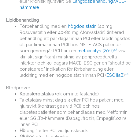
eller kronisk njursvikt. Se
Långtidsbehandling/ACE-
hämmare
Lipidbehandling
Förbehandling med en
högdos statin
(40 mg
Rosuvastatin eller 40-80 mg Atorvastatin) (initierad
behandling ett par dagar innan PCI eller laddningsdos
ett par timmar innan PCI) hos NSTE-ACS patienter
43
som genomgår PCI har i en
metaanalys (2011)
visat
kliniskt signifikant minsknig av periprocedurella
infarkter och 30-dagars MACE. ESC ger en “should be
considered” indikation för förbehandling eller
44
laddning med en högdos statin innan PCI (
ESC IIaB
)
Blodprover
Kolesterolstatus
(ok om inte fastande)
Ta
elstatus
minst dag 1-3 efter PCI hos patient med
njursvikt (kontrast ges vid PCI) och hos
diabetespatienter som behandlades med Metformin
eller SGLT2-hämmare (Dapagliflozin, Empagliflozin)
innan PCI
Hb
dag 1 efter PCI vid ljumskstick
Glukos
på alla patienter