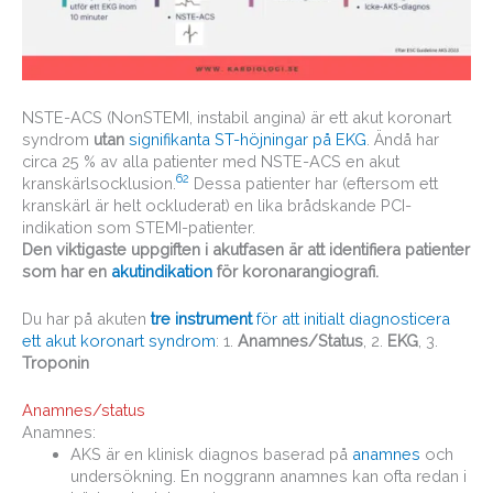
NSTE-ACS (NonSTEMI, instabil angina) är ett akut koronart
syndrom
utan
signifikanta ST-höjningar på EKG
. Ändå har
circa 25 % av alla patienter med NSTE-ACS en akut
6
2
kranskärlsocklusion.
Dessa patienter har (eftersom ett
kranskärl är helt ockluderat) en lika brådskande PCI-
indikation som STEMI-patienter.
Den viktigaste uppgiften i akutfasen är att identifiera patienter
som har en
akutindikation
för koronarangiografi.
Du har på akuten
tre instrument
för att initialt diagnosticera
ett akut koronart syndrom
: 1.
Anamnes/Status
, 2.
EKG
, 3.
Troponin
Anamnes/status
Anamnes:
AKS är en klinisk diagnos baserad på
anamnes
och
undersökning. En noggrann anamnes kan ofta redan i