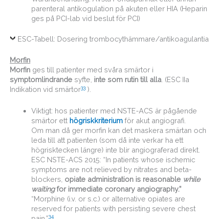
parenteral antikogulation på akuten eller HIA (Heparin
ges på PCI-lab vid beslut för PCI)
ESC-Tabell: Dosering trombocythämmare/antikoagulantia
Morfin
Morfin
ges till patienter med svåra smärtor i
symptomlindrande
syfte,
inte som rutin till alla
. (ESC IIa
33
Indikation vid smärtor
).
Viktigt: hos patienter med NSTE-ACS är pågående
smärtor ett
högriskkriterium
för akut angiografi.
Om man då ger morfin kan det maskera smärtan och
leda till att patienten (som då inte verkar ha ett
högrisktecken längre) inte blir angiograferad direkt.
ESC NSTE-ACS 2015: “In patients whose ischemic
symptoms are not relieved by nitrates and beta-
blockers,
opiate administration is reasonable
while
waiting
for immediate coronary angiography.”
“Morphine (i.v. or s.c.) or alternative opiates are
reserved for patients with persisting severe chest
34
pain.”