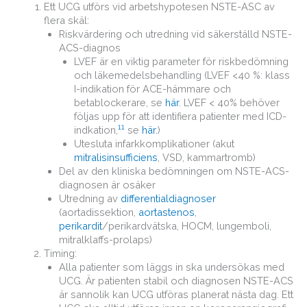
Ett UCG utförs vid arbetshypotesen NSTE-ASC av
flera skäl:
Riskvärdering och utredning vid säkerställd NSTE-
ACS-diagnos
LVEF är en viktig parameter för riskbedömning
och läkemedelsbehandling (LVEF <40 %: klass
I-indikation för ACE-hämmare och
betablockerare, se
här
. LVEF < 40% behöver
följas upp för att identifiera patienter med ICD-
11
indkation,
se
här.
)
Utesluta infarkkomplikationer (akut
mitralisinsufficiens
, VSD, kammartromb)
Del av den kliniska bedömningen om NSTE-ACS-
diagnosen är osäker
Utredning av
differentialdiagnoser
(aortadissektion,
aortastenos
,
perikardit
/perikardvätska, HOCM, lungemboli,
mitralklaffs-prolaps)
Timing:
Alla patienter som läggs in ska undersökas med
UCG. Är patienten stabil och diagnosen NSTE-ACS
är sannolik kan UCG utföras planerat nästa dag. Ett