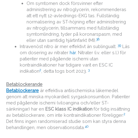
Om symtomen dock försvinner efter
administrering av nitroglycerin, rekommenderas
att ett nytt 12-avlednings-EKG tas. Fullständig
normalisering av ST-höjning efter administrering
av nitroglycerin, tillsammans med fullständig
symtomlindring, tyder på koronarspasm, med
38
eller utan samtidig hjärtinfarkt (MI).
39
Intravenöst nitro är mer effektivt än sublingualt.
Läs
om dosering av nitrater
här
. Nitrater (i.v. eller s.l.) för
patienter med pågående ischemi utan
kontraindikationer har tidigare varit en ESC IC
2
3
indikation
, detta togs bort 2023.
Betablockerande
Betablockerare
är effektiva antiischemiska läkemedel
genom att minska myokardiell syrgaskonsumtion. Patienter
med pågående ischemi (viloangina och/eller ST-
sänkningar) har en
ESC klass IC indikation
för tidig insättning
2
av betablockerare, om inte kontraindikationer föreligger.
Det finns ingen randomiserad studie som kan styra denna
40
behandlingen, men observationsdata.