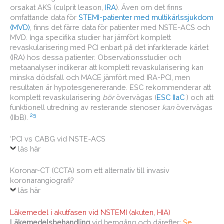
orsakat AKS (culprit leason,
IRA
). Även om det finns
omfattande data för
STEMI-patienter med multikärlssjukdom
(MVD)
, finns det färre data för patienter med NSTE-ACS och
MVD. Inga specifika studier har jämfört komplett
revaskularisering med PCI enbart på det infarkterade kärlet
(IRA) hos dessa patienter. Observationsstudier och
metaanalyser indikerar att komplett revaskularisering kan
minska dödsfall och MACE jämfört med IRA-PCI, men
resultaten är hypotesgenererande. ESC rekommenderar att
komplett revaskularisering
bör
övervägas (
ESC IIaC
) och att
funktionell utredning av resterande stenoser
kan
övervägas
25
(IIbB).
‘PCI vs CABG vid NSTE-ACS
läs här
Koronar-CT (CCTA) som ett alternativ till invasiv
koronarangiografi?
läs här
Läkemedel i akutfasen vid NSTEMI (akuten, HIA)
Läkemedelsbehandling
vid hemgång och därefter:
Se