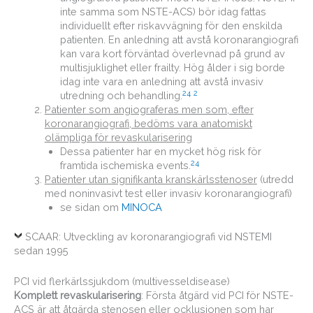
inte samma som NSTE-ACS) bör idag fattas
individuellt efter riskavvägning för den enskilda
patienten. En anledning att avstå koronarangiografi
kan vara kort förväntad överlevnad på grund av
multisjuklighet eller frailty. Hög ålder i sig borde
idag inte vara en anledning att avstå invasiv
24
2
utredning och behandling.
Patienter som angiograferas men som, efter
koronarangiografi, bedöms vara anatomiskt
olämpliga för revaskularisering
Dessa patienter har en mycket hög risk för
24
framtida ischemiska events.
Patienter utan signifikanta kranskärlsstenoser
(utredd
med noninvasivt test eller invasiv koronarangiografi)
se sidan om
MINOCA
SCAAR: Utveckling av koronarangiografi vid NSTEMI
sedan 1995
PCI vid flerkärlssjukdom (multivesseldisease)
Komplett revaskularisering
: Första åtgärd vid PCI för NSTE-
ACS är att åtgärda stenosen eller ocklusionen som har