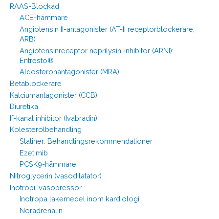
RAAS-Blockad
ACE-hämmare
Angiotensin II-antagonister (AT-II receptorblockerare,
ARB)
Angiotensinreceptor neprilysin-inhibitor (ARNI):
Entresto®
Aldosteronantagonister (MRA)
Betablockerare
Kalciumantagonister (CCB)
Diuretika
If-kanal inhibitor (Ivabradin)
Kolesterolbehandling
Statiner: Behandlingsrekommendationer
Ezetimib
PCSK9-hämmare
Nitroglycerin (vasodilatator)
Inotropi, vasopressor
Inotropa läkemedel inom kardiologi
Noradrenalin