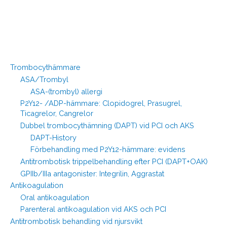
Trombocythämmare
ASA/Trombyl
ASA-(trombyl) allergi
P2Y12- /ADP-hämmare: Clopidogrel, Prasugrel,
Ticagrelor, Cangrelor
Dubbel trombocythämning (DAPT) vid PCI och AKS
DAPT-History
Förbehandling med P2Y12-hämmare: evidens
Antitrombotisk trippelbehandling efter PCI (DAPT+OAK)
GPIIb/IIIa antagonister: Integrilin, Aggrastat
Antikoagulation
Oral antikoagulation
Parenteral antikoagulation vid AKS och PCI
Antitrombotisk behandling vid njursvikt