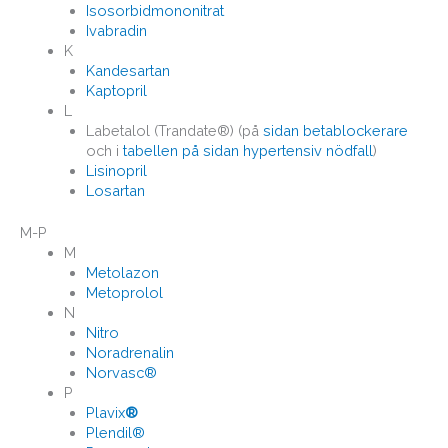
Isosorbidmononitrat
Ivabradin
K
Kandesartan
Kaptopril
L
Labetalol (Trandate®) (på
sidan betablockerare
och i
tabellen på sidan hypertensiv nödfall
)
Lisinopril
Losartan
M-P
M
Metolazon
Metoprolol
N
Nitro
Noradrenalin
Norvasc®
P
Plavix
®
Plendil®