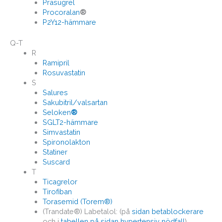
Prasugrel
Procoralan
®
P2Y12-hämmare
Q-T
R
Ramipril
Rosuvastatin
S
Salures
Sakubitril/valsartan
Seloken
®
SGLT2-hämmare
Simvastatin
Spironolakton
Statiner
Suscard
T
Ticagrelor
Tirofiban
Torasemid (Torem®)
(Trandate®) Labetalol: (på
sidan betablockerare
och i
tabellen på sidan hypertensiv nödfall
)