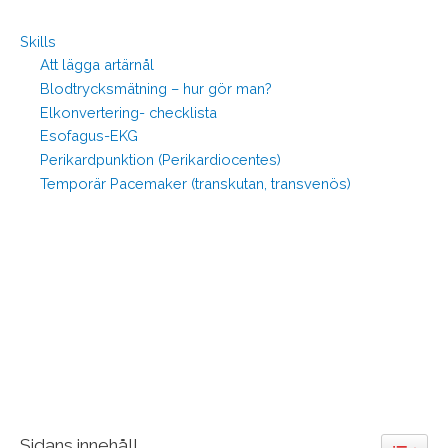
Skills
Att lägga artärnål
Blodtrycksmätning – hur gör man?
Elkonvertering- checklista
Esofagus-EKG
Perikardpunktion (Perikardiocentes)
Temporär Pacemaker (transkutan, transvenös)
Sidans innehåll
Toggle 