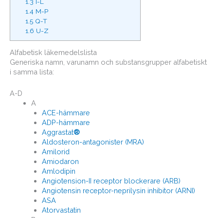
1.3
I-L
1.4
M-P
1.5
Q-T
1.6
U-Z
Alfabetisk läkemedelslista
Generiska namn, varunamn och substansgrupper alfabetiskt
i samma lista:
A-D
A
ACE-hämmare
ADP-hämmare
Aggrastat
®
Aldosteron-antagonister (MRA)
Amilorid
Amiodaron
Amlodipin
Angiotension-II receptor blockerare (ARB)
Angiotensin receptor-neprilysin inhibitor (ARNI)
ASA
Atorvastatin