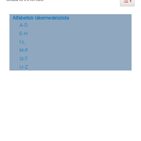
Alfabetisk läkemedelslista
A-D
E-H
I-L
M-P
Q-T
U-Z