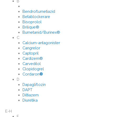
B
Bendroflumetiazid
Betablockerare
Bisoprolol
Brilique®
Bumetanid/Burinex®
C
Calcium-antagonister
Cangrelor
Captopril
Cardizem®
Carvedilol
Clopidogrel
Cordaron
®
D
Dapagliflozin
DAPT
Diltiazem
Diuretika
E-H
E