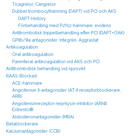
Ticagrelor, Cangrelor
Dubbel trombocythämning (DAPT) vid PCI och AKS
DAPT-History
Förbehandling med P2Y12-hämmare: evidens
Antitrombotisk trippelbehandling efter PCI (DAPT+OAK)
GPIIb/IIIa antagonister: Integrilin, Aggrastat
Antikoagulation
Oral antikoagulation
Parenteral antikoagulation vid AKS och PCI
Antitrombotisk behandling vid njursvikt
RAAS-Blockad
ACE-hämmare
Angiotensin II-antagonister (AT-II receptorblockerare,
ARB)
Angiotensinreceptor neprilysin-inhibitor (ARNI):
Entresto®
Aldosteronantagonister (MRA)
Betablockerare
Kalciumantagonister (CCB)