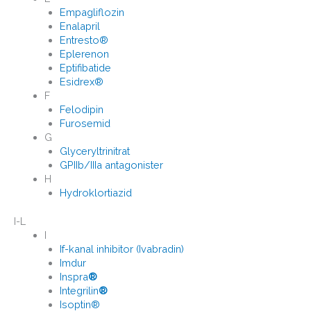
Empagliflozin
Enalapril
Entresto®
Eplerenon
Eptifibatide
Esidrex®
F
Felodipin
Furosemid
G
Glyceryltrinitrat
GPIIb/IIIa antagonister
H
Hydroklortiazid
I-L
I
If-kanal inhibitor (Ivabradin)
Imdur
Inspra
®
Integrilin
®
Isoptin®