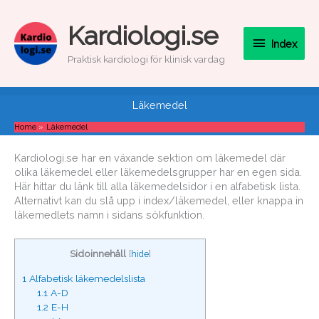
Skip
to
Index
Kardiologi.se
content
Index
Praktisk kardiologi för klinisk vardag
Läkemedel
Home
Läkemedel
Kardiologi.se har en växande sektion om läkemedel där
olika läkemedel eller läkemedelsgrupper har en egen sida.
Här hittar du länk till alla läkemedelsidor i en alfabetisk lista.
Alternativt kan du slå upp i index/läkemedel, eller knappa in
läkemedlets namn i sidans sökfunktion.
Sidoinnehåll
[
hide
]
1
Alfabetisk läkemedelslista
1.1
A-D
1.2
E-H