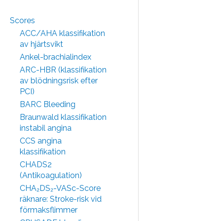
Scores
ACC/AHA klassifikation
av hjärtsvikt
Ankel-brachialindex
ARC-HBR (klassifikation
av blödningsrisk efter
PCI)
BARC Bleeding
Braunwald klassifikation
instabil angina
CCS angina
klassifikation
CHADS2
(Antikoagulation)
CHA₂DS₂-VASc-Score
räknare: Stroke-risk vid
förmaksflimmer