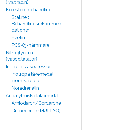
(Ivabradin)
Kolesterolbehandling
Statiner:
Behandlingsrekommen
dationer
Ezetimib
PCSK9-hämmare
Nitroglycerin
(vasodilatator)
Inotropi, vasopressor
Inotropa läkemedel
inom kardiologi
Noradrenalin
Antiarytmiska läkemedel
Amiodaron/Cordarone
Dronedaron (MULTAQ)