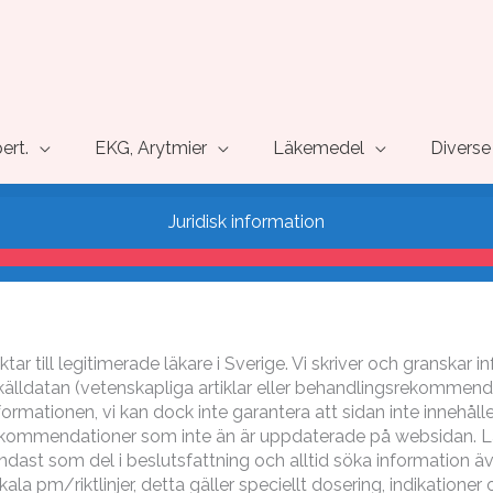
pert.
EKG, Arytmier
Läkemedel
Diverse
Juridisk information
iktar till legitimerade läkare i Sverige. Vi skriver och gransk
l källdatan (vetenskapliga artiklar eller behandlingsrekommenda
ormationen, vi kan dock inte garantera att sidan inte innehålle
kommendationer som inte än är uppdaterade på websidan. L
endast som del i beslutsfattning och alltid söka information ä
okala pm/riktlinjer, detta gäller speciellt dosering, indikatione