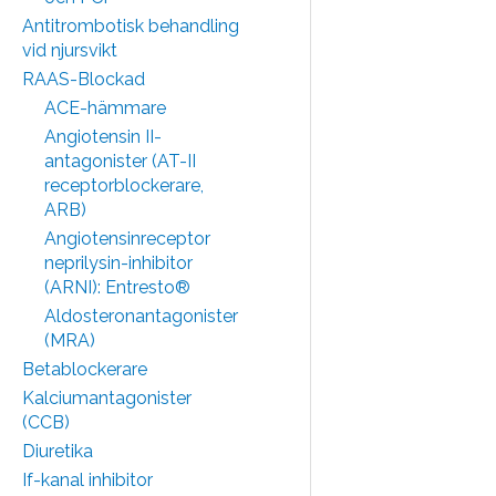
Antitrombotisk behandling
vid njursvikt
RAAS-Blockad
ACE-hämmare
Angiotensin II-
antagonister (AT-II
receptorblockerare,
ARB)
Angiotensinreceptor
neprilysin-inhibitor
(ARNI): Entresto®
Aldosteronantagonister
(MRA)
Betablockerare
Kalciumantagonister
(CCB)
Diuretika
If-kanal inhibitor