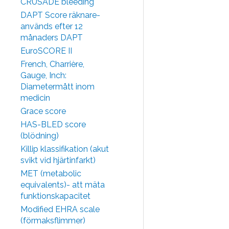
CRUSADE bleeding
DAPT Score räknare-
används efter 12
månaders DAPT
EuroSCORE II
French, Charrière,
Gauge, Inch:
Diametermått inom
medicin
Grace score
HAS-BLED score
(blödning)
Killip klassifikation (akut
svikt vid hjärtinfarkt)
MET (metabolic
equivalents)- att mäta
funktionskapacitet
Modified EHRA scale
(förmaksflimmer)