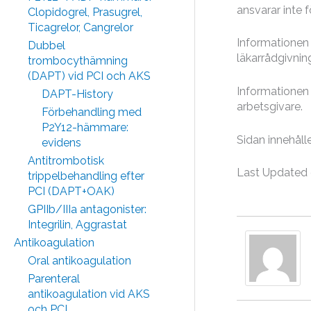
ansvarar inte 
Clopidogrel, Prasugrel,
Ticagrelor, Cangrelor
Informationen 
Dubbel
läkarrådgivning
trombocythämning
(DAPT) vid PCI och AKS
Informationen 
DAPT-History
arbetsgivare.
Förbehandling med
P2Y12-hämmare:
Sidan innehålle
evidens
Antitrombotisk
Last Updated 
trippelbehandling efter
PCI (DAPT+OAK)
GPIIb/IIIa antagonister:
Integrilin, Aggrastat
Antikoagulation
Oral antikoagulation
Parenteral
antikoagulation vid AKS
och PCI