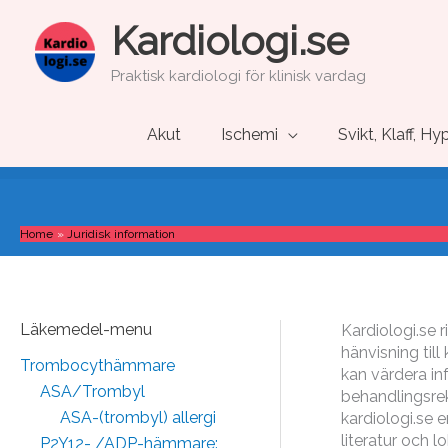
Skip
Kardiologi.se
to
content
Praktisk kardiologi för klinisk vardag
Akut
Ischemi
Svikt, Klaff, Hy
Home
Juridisk information
Läkemedel-menu
Kardiologi.se r
hänvisning til
Trombocythämmare
kan värdera inf
ASA/Trombyl
behandlingsre
ASA-(trombyl) allergi
kardiologi.se 
literatur och l
P2Y12- /ADP-hämmare: