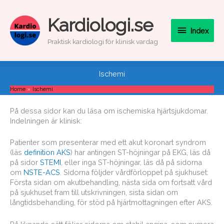
Skip
to
Index
Kardiologi.se
content
Index
Praktisk kardiologi för klinisk vardag
Ischemi
Home
Ischemi
På dessa sidor kan du läsa om ischemiska hjärtsjukdomar.
Indelningen är klinisk:
Patienter som presenterar med ett akut koronart syndrom
(läs
definition AKS
) har antingen ST-höjningar på EKG, läs då
på sidor
STEMI
, eller inga ST-höjningar, läs då på sidorna
om
NSTE-ACS
. Sidorna följder vårdförloppet på sjukhuset:
Första sidan om akutbehandling, nästa sida om fortsatt vård
på sjukhuset fram till utskrivningen, sista sidan om
långtidsbehandling, för stöd på hjärtmottagningen efter AKS.