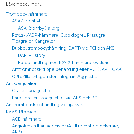
Läkemedel-menu
Trombocythämmare
ASA/Trombyl
ASA-(trombyl) allergi
P2Y12- /ADP-hämmare: Clopidogrel, Prasugrel,
Ticagrelor, Cangrelor
Dubbel trombocythämning (DAPT) vid PCI och AKS
DAPT-History
Förbehandling med P2Y12-hämmare: evidens
Antitrombotisk trippelbehandling efter PCI (DAPT+OAK)
GPIIb/IIIa antagonister: Integrilin, Aggrastat
Antikoagulation
Oral antikoagulation
Parenteral antikoagulation vid AKS och PCI
Antitrombotisk behandling vid njursvikt
RAAS-Blockad
ACE-hämmare
Angiotensin II-antagonister (AT-II receptorblockerare,
ARB)