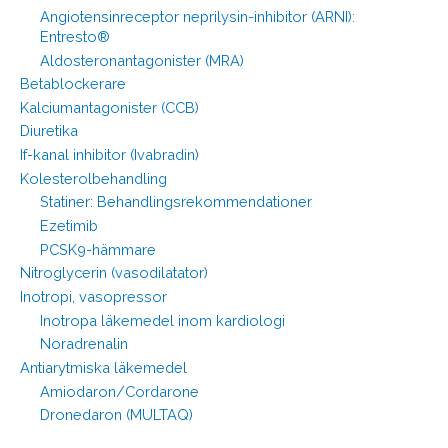
Angiotensinreceptor neprilysin-inhibitor (ARNI):
Entresto®
Aldosteronantagonister (MRA)
Betablockerare
Kalciumantagonister (CCB)
Diuretika
If-kanal inhibitor (Ivabradin)
Kolesterolbehandling
Statiner: Behandlingsrekommendationer
Ezetimib
PCSK9-hämmare
Nitroglycerin (vasodilatator)
Inotropi, vasopressor
Inotropa läkemedel inom kardiologi
Noradrenalin
Antiarytmiska läkemedel
Amiodaron/Cordarone
Dronedaron (MULTAQ)