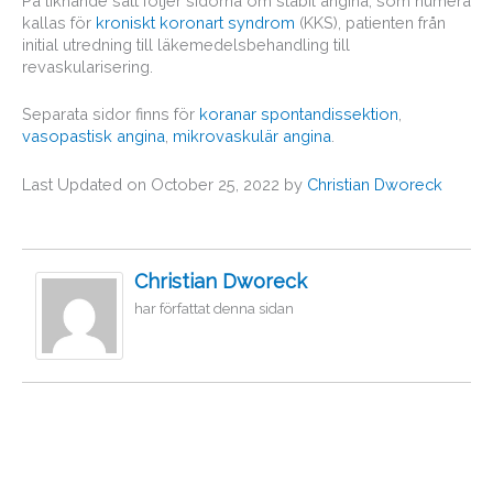
På liknande sätt följer sidorna om stabil angina, som numera
kallas för
kroniskt koronart syndrom
(KKS), patienten från
initial utredning till läkemedelsbehandling till
revaskularisering.
Separata sidor finns för
koranar spontandissektion
,
vasopastisk angina
,
mikrovaskulär angina
.
Last Updated on October 25, 2022 by
Christian Dworeck
Christian Dworeck
har författat denna sidan