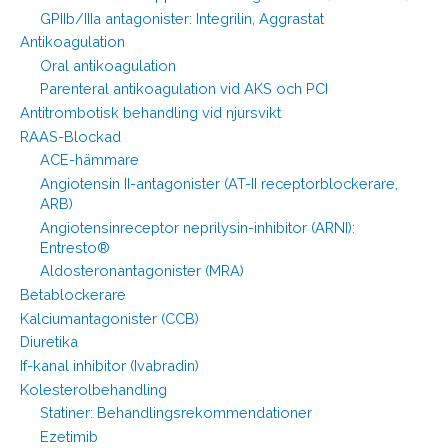
GPIIb/IIIa antagonister: Integrilin, Aggrastat
Antikoagulation
Oral antikoagulation
Parenteral antikoagulation vid AKS och PCI
Antitrombotisk behandling vid njursvikt
RAAS-Blockad
ACE-hämmare
Angiotensin II-antagonister (AT-II receptorblockerare,
ARB)
Angiotensinreceptor neprilysin-inhibitor (ARNI):
Entresto®
Aldosteronantagonister (MRA)
Betablockerare
Kalciumantagonister (CCB)
Diuretika
If-kanal inhibitor (Ivabradin)
Kolesterolbehandling
Statiner: Behandlingsrekommendationer
Ezetimib