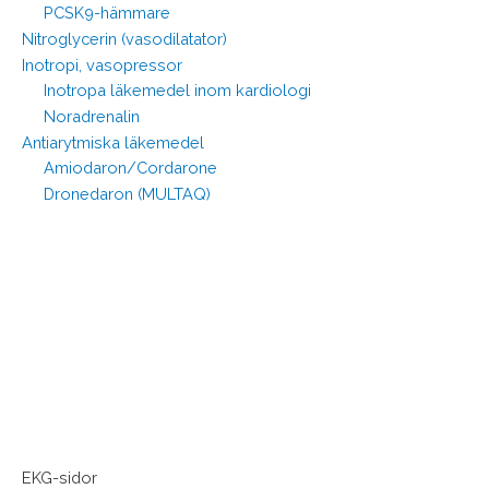
PCSK9-hämmare
Nitroglycerin (vasodilatator)
Inotropi, vasopressor
Inotropa läkemedel inom kardiologi
Noradrenalin
Antiarytmiska läkemedel
Amiodaron/Cordarone
Dronedaron (MULTAQ)
EKG-sidor