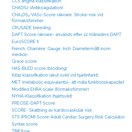
CCS angina klassifikation
CHADS2 (Antikoagulation)
CHA₂DS₂-VASc-Score räknare: Stroke-risk vid
förmaksflimmer
CRUSADE bleeding
DAPT Score räknare- används efter 12 månaders DAPT
EuroSCORE II
French, Charrière, Gauge, Inch: Diametermått inom
medicin
Grace score
HAS-BLED score (blödning)
Killip klassifikation (akut svikt vid hjärtinfarkt)
MET (metabolic equivalents)- att mäta funktionskapacitet
Modified EHRA scale (förmaksflimmer)
NYHA-Klassifikation (hjärtsvikt)
PRECISE-DAPT Score
SCORE- Skattning av kardiovaskulär risk
STS (PROM) Score-Adult Cardiac Surgery Risk Calculator
Syntax score
TIMI flow