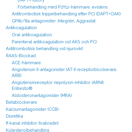
Förbehandling med P2Y12-hämmare: evidens
Antitrombotisk trippelbehandling efter PCI (DAPT+OAK)
GPIIb/IIIa antagonister: Integrilin, Aggrastat
Antikoagulation
Oral antikoagulation
Parenteral antikoagulation vid AKS och PCI
Antitrombotisk behandling vid njursvikt
RAAS-Blockad
ACE-hämmare
Angiotensin II-antagonister (AT-II receptorblockerare,
ARB)
Angiotensinreceptor neprilysin-inhibitor (ARNI):
Entresto®
Aldosteronantagonister (MRA)
Betablockerare
Kalciumantagonister (CCB)
Diuretika
If-kanal inhibitor (Ivabradin)
Kolesterolbehandling