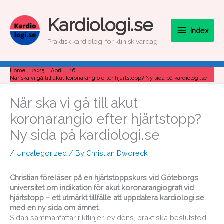
Skip
to
Index
Kardiologi.se
content
Index
Praktisk kardiologi för klinisk vardag
Home
2025
April
16
När ska vi gå till akut koronarangio efter hjärtstopp? Ny sida på kardiologi.se
När ska vi gå till akut
koronarangio efter hjärtstopp?
Ny sida på kardiologi.se
/
Uncategorized
/ By
Christian Dworeck
Christian föreläser på en hjärtstoppskurs vid Göteborgs
universitet om indikation för akut koronarangiografi vid
hjärtstopp – ett utmärkt tillfälle att uppdatera kardiologi.se
med en ny sida om ämnet.
Sidan sammanfattar riktlinjer, evidens, praktiska beslutstöd