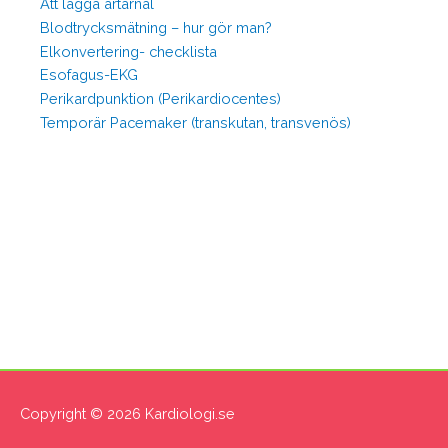
Att lägga artärnål
Blodtrycksmätning – hur gör man?
Elkonvertering- checklista
Esofagus-EKG
Perikardpunktion (Perikardiocentes)
Temporär Pacemaker (transkutan, transvenös)
Copyright © 2026
Kardiologi.se