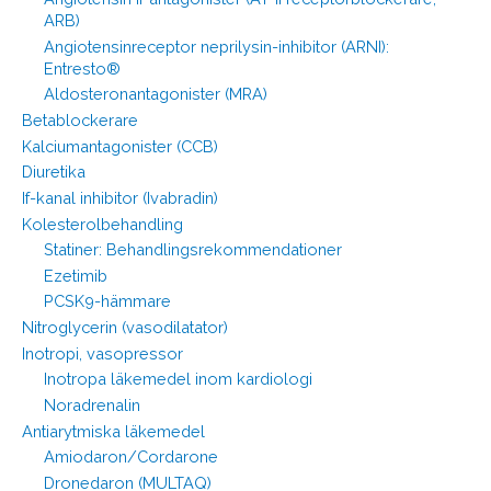
ARB)
Angiotensinreceptor neprilysin-inhibitor (ARNI):
Entresto®
Aldosteronantagonister (MRA)
Betablockerare
Kalciumantagonister (CCB)
Diuretika
If-kanal inhibitor (Ivabradin)
Kolesterolbehandling
Statiner: Behandlingsrekommendationer
Ezetimib
PCSK9-hämmare
Nitroglycerin (vasodilatator)
Inotropi, vasopressor
Inotropa läkemedel inom kardiologi
Noradrenalin
Antiarytmiska läkemedel
Amiodaron/Cordarone
Dronedaron (MULTAQ)