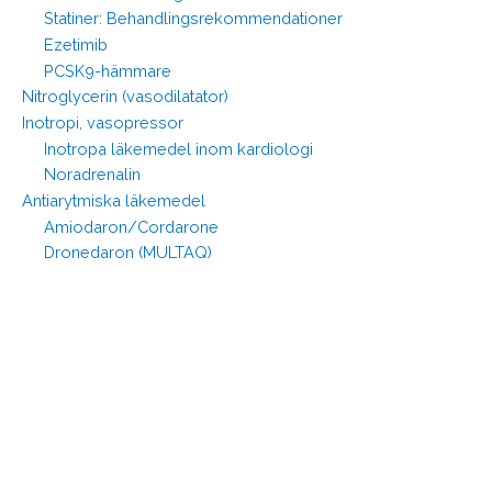
Statiner: Behandlingsrekommendationer
Ezetimib
PCSK9-hämmare
Nitroglycerin (vasodilatator)
Inotropi, vasopressor
Inotropa läkemedel inom kardiologi
Noradrenalin
Antiarytmiska läkemedel
Amiodaron/Cordarone
Dronedaron (MULTAQ)