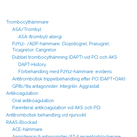
Trombocythämmare
ASA/Trombyl
ASA-(trombyl) allergi
P2Y12- /ADP-hämmare: Clopidogrel, Prasugrel,
Ticagrelor, Cangrelor
Dubbel trombocythämning (DAPT) vid PCI och AKS
DAPT-History
Förbehandling med P2Y12-hämmare: evidens
Antitrombotisk trippelbehandling efter PCI (DAPT+OAK)
GPIIb/IIIa antagonister: Integrilin, Aggrastat
Antikoagulation
Oral antikoagulation
Parenteral antikoagulation vid AKS och PCI
Antitrombotisk behandling vid njursvikt
RAAS-Blockad
ACE-hämmare
Angiotensin II-antagonister (AT-II receptorblockerare,