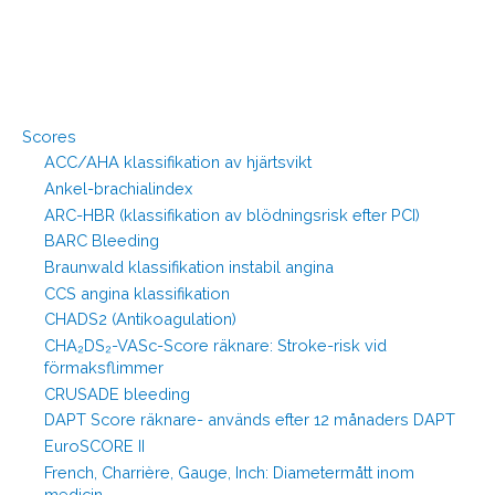
Scores
ACC/AHA klassifikation av hjärtsvikt
Ankel-brachialindex
ARC-HBR (klassifikation av blödningsrisk efter PCI)
BARC Bleeding
Braunwald klassifikation instabil angina
CCS angina klassifikation
CHADS2 (Antikoagulation)
CHA₂DS₂-VASc-Score räknare: Stroke-risk vid
förmaksflimmer
CRUSADE bleeding
DAPT Score räknare- används efter 12 månaders DAPT
EuroSCORE II
French, Charrière, Gauge, Inch: Diametermått inom
medicin