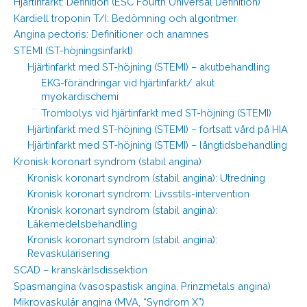
Hjärtinfarkt: Definition (ESC Fourth Universal Definition)
Kardiell troponin T/I: Bedömning och algoritmer
Angina pectoris: Definitioner och anamnes
STEMI (ST-höjningsinfarkt)
Hjärtinfarkt med ST-höjning (STEMI) – akutbehandling
EKG-förändringar vid hjärtinfarkt/ akut
myokardischemi
Trombolys vid hjärtinfarkt med ST-höjning (STEMI)
Hjärtinfarkt med ST-höjning (STEMI) – fortsatt vård på HIA
Hjärtinfarkt med ST-höjning (STEMI) – långtidsbehandling
Kronisk koronart syndrom (stabil angina)
Kronisk koronart syndrom (stabil angina): Utredning
Kronisk koronart syndrom: Livsstils-intervention
Kronisk koronart syndrom (stabil angina):
Läkemedelsbehandling
Kronisk koronart syndrom (stabil angina):
Revaskularisering
SCAD – kranskärlsdissektion
Spasmangina (vasospastisk angina, Prinzmetals angina)
Mikrovaskulär angina (MVA, “Syndrom X”)