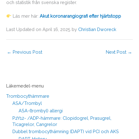
och statistik från svenska register.
Läs mer här:
Akut koronarangiografi efter hjärtstopp
Last Updated on April 16, 2025 by
Christian Dworeck
←
Previous Post
Next Post
→
Läkemedel-menu
Trombocythämmare
ASA/Trombyl
ASA-(trombyl) allergi
P2Y12- /ADP-hämmare: Clopidogrel, Prasugrel,
Ticagrelor, Cangrelor
Dubbel trombocythämning (DAPT) vid PCI och AKS
DAPT-History