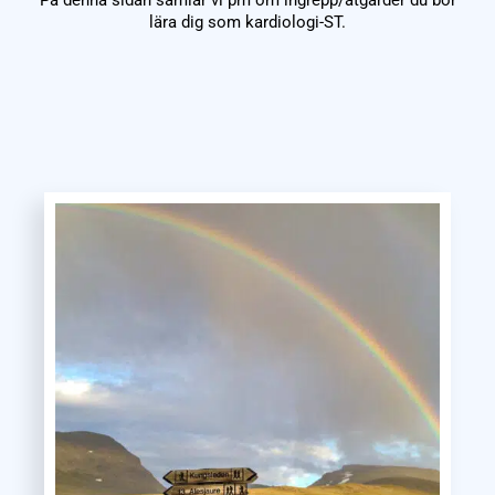
På denna sidan samlar vi pm om ingrepp/åtgärder du bör
lära dig som kardiologi-ST.