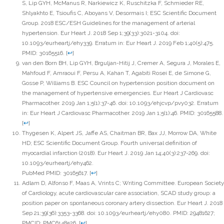
S, Lip GYH, McManus R, Narkiewicz K, Ruschitzka F, Schmieder RE,
Shlyakhto E, Tsioufis C, Aboyans V, Desormais I; ESC Scientific Document
Group. 2018 ESC/ESH Guidelines for the management of arterial
hypertension. Eur Heart J. 2018 Sep 1;39(33):3021-3104. doi:
10.1093/eurheartj/ehy339. Erratum in: Eur Heart J. 2019 Feb 1;40(5):475.
PMID: 30165516.
[
↩
]
van den Born BH, Lip GYH, Brguljan-Hitij J, Cremer A, Segura J, Morales E,
Mahfoud F, Amraoui F, Persu A, Kahan T, Agabiti Rosei E, de Simone G,
Gosse P, Williams B. ESC Council on hypertension position document on
the management of hypertensive emergencies. Eur Heart J Cardiovasc
Pharmacother. 2019 Jan 1;5(1):37-46. doi: 10.1093/ehjcvp/pvy032. Erratum
in: Eur Heart J Cardiovasc Pharmacother. 2019 Jan 1;5(1):46. PMID: 30165588.
[
↩
]
Thygesen K, Alpert JS, Jaffe AS, Chaitman BR, Bax JJ, Morrow DA, White
HD; ESC Scientific Document Group. Fourth universal definition of
myocardial infarction (2018). Eur Heart J. 2019 Jan 14;40(3):237-269. doi:
10.1093/eurheartj/ehy462.
PubMed PMID: 30165617.
[
↩
]
Adlam D, Alfonso F, Maas A, Vrints C; Writing Committee. European Society
of Cardiology, acute cardiovascular care association, SCAD study group: a
position paper on spontaneous coronary artery dissection. Eur Heart J. 2018
Sep 21;39(36):3353-3368. doi: 10.1093/eurheartj/ehy080. PMID: 29481627;
PMCID: PMC6148526.
[
↩
]