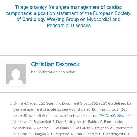
Triage strategy for urgent management of cardiac
tamponade: a position statement of the European Society
of Cardiology Working Group on Myocardial and
Pericardial Diseases
Christian Dworeck
har författat denna sidan
Byrne RA et al; ESC Scientific Document Group. 2023 ESC Guidelines for
the management of acute coronary syndromes. Eur Heart J. 2023 Oct
12;44(38):3720-3826. doi: 10.1093/eurheartj/ehad191.
PMID: 37622654
.
[
↩
]
Vahanian A, Beyersdorf F, Praz F, Milojevic M, Baldus S, Bauersachs J,
Capodanno D, Conradi L, De Bonis M, De Paulis R, Delgado V, Freemantle
N, Gilard M, Haugaa KH, Jeppsson A, Jüni P, Pierard L, Prendergast BD,