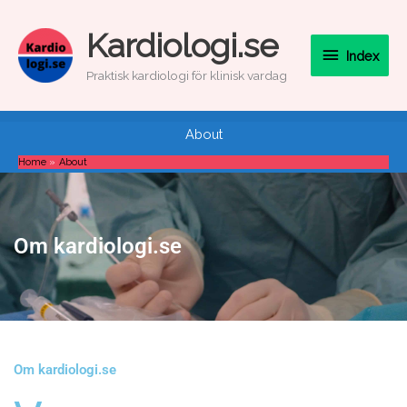
Skip
to
Index
Kardiologi.se
content
Index
Praktisk kardiologi för klinisk vardag
About
Home
About
Om kardiologi.se
Om kardiologi.se