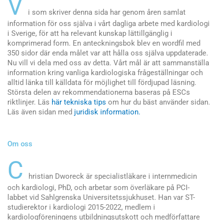
V
i som skriver denna sida har genom åren samlat
information för oss själva i vårt dagliga arbete med kardiologi
i Sverige, för att ha relevant kunskap lättillgänglig i
komprimerad form. En anteckningsbok blev en wordfil med
350 sidor där enda målet var att hålla oss själva uppdaterade.
Nu vill vi dela med oss av detta. Vårt mål är att sammanställa
information kring vanliga kardiologiska frågeställningar och
alltid länka till källdata för möjlighet till fördjupad läsning.
Största delen av rekommendationerna baseras på ESCs
riktlinjer.
Läs
här tekniska tips
om hur du bäst använder sidan.
Läs även sidan med
juridisk information.
Om oss
C
hristian Dworeck är specialistläkare i internmedicin
och kardiologi, PhD, och arbetar som överläkare på PCI-
labbet vid Sahlgrenska Universitetssjukhuset. Han var ST-
studierektor i kardiologi 2015-2022, medlem i
kardiologföreningens utbildningsutskott och medförfattare