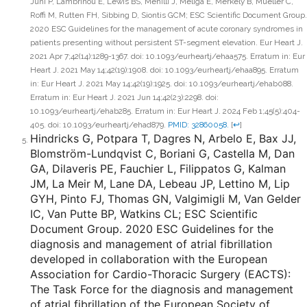
Jüni P, Lambrinou E, Lewis BS, Mehilli J, Meliga E, Merkely B, Mueller C,
Roffi M, Rutten FH, Sibbing D, Siontis GCM; ESC Scientific Document Group.
2020 ESC Guidelines for the management of acute coronary syndromes in
patients presenting without persistent ST-segment elevation. Eur Heart J.
2021 Apr 7;42(14):1289-1367. doi: 10.1093/eurheartj/ehaa575. Erratum in: Eur
Heart J. 2021 May 14;42(19):1908. doi: 10.1093/eurheartj/ehaa895. Erratum
in: Eur Heart J. 2021 May 14;42(19):1925. doi: 10.1093/eurheartj/ehab088.
Erratum in: Eur Heart J. 2021 Jun 14;42(23):2298. doi:
10.1093/eurheartj/ehab285. Erratum in: Eur Heart J. 2024 Feb 1;45(5):404-
405. doi: 10.1093/eurheartj/ehad879.
PMID: 32860058.
[
↩
]
Hindricks G, Potpara T, Dagres N, Arbelo E, Bax JJ,
Blomström-Lundqvist C, Boriani G, Castella M, Dan
GA, Dilaveris PE, Fauchier L, Filippatos G, Kalman
JM, La Meir M, Lane DA, Lebeau JP, Lettino M, Lip
GYH, Pinto FJ, Thomas GN, Valgimigli M, Van Gelder
IC, Van Putte BP, Watkins CL; ESC Scientific
Document Group. 2020 ESC Guidelines for the
diagnosis and management of atrial fibrillation
developed in collaboration with the European
Association for Cardio-Thoracic Surgery (EACTS):
The Task Force for the diagnosis and management
of atrial fibrillation of the European Society of