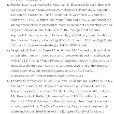
Ibanez B, James S, Agewall S, Antunes MJ, Bucciarelli-Ducci C, Bueno H,
Caforio ALP, Crea F, Goudevenos JA, Halvorsen S, Hindricks G, Kastrati A,
Lenzen MJ, Prescott E, Roffi M, Valgimigli M, Varenhorst C, Vranckx P,
Widimský P; ESC Scientific Document Group. 2017 ESC Guidelines for the
management of acute myocardial infarction in patients presenting with ST-
segment elevation: The Task Force for the management of acute
myocardial infarction in patients presenting with ST-segment elevation of
the European Society of Cardiology (ESC). Eur Heart J. 2018 Jan 7;39(2):119-
177. doi: 10.1093/eurheartj/ehx393. PMID: 28886621.
[
↩
]
Valgimigli M, Bueno H, Byrne RA, et al. 2017 ESC focused update on dual
antiplatelet therapy in coronary artery disease developed in collaboration
with EACTS: The Task Force for dual antiplatelet therapy in coronary artery
disease of the European Society of Cardiology (ESC) and of the European
Association for Cardio-Thoracic Surgery (EACTS).
Eur Heart J
.
2018;39(3):213–260. doi:10.1093/eurheartj/ehx419
[
↩
]
Ponikowski P, Voors AA, Anker SD, Bueno H, Cleland JGF, Coats AJS, Falk V,
González-Juanatey JR, Harjola VP, Jankowska EA, Jessup M, Linde C,
Nihoyannopoulos P, Parissis JT, Pieske B, Riley JP, Rosano GMC, Ruilope
LM, Ruschitzka F, Rutten FH, van der Meer P; ESC Scientific Document
Group. 2016 ESC Guidelines for the diagnosis and treatment of acute and
chronic heart failure: The Task Force for the diagnosis and treatment of
acute and chronic heart failure of the European Society of Cardiology