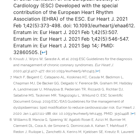
Cardiology (ESC) Developed with the special
contribution of the European Heart Rhythm
Association (EHRA) of the ESC. Eur Heart J. 2021
Feb 1;42(5):373-498. doi: 10.1093/eurheartj/ehaa612.
Erratum in: Eur Heart J. 2021 Feb 1;42(5):507.
Erratum in: Eur Heart J. 2021 Feb 1;42(5):546-547.
Erratum in: Eur Heart J. 2021 Sep 14;: PMID:
32860505.
[
↩
]
Knuuti J, Wijns W, Saraste A, et al. 2019 ESC Guidelines for the diagnosis
and management of chronic coronary syndromes.
Eur Heart J
.
2020;41(3):407–477. doi:10.1093/eurheartj/ehz425
[
↩
]
Mach F, Baigent C, Catapano AL, Koskinas KC, Casula M, Badimon L,
Chapman MJ, De Backer GG, Delgado V, Ference BA, Graham IM, Halliday
A, Landmesser U, Mihaylova B, Pedersen TR, Riccardi G, Richter DJ,
Sabatine MS, Taskinen MR, Tokgozoglu L, Wiklund O; ESC Scientific
Document Group. 2019 ESC/EAS Guidelines for the management of
dyslipidaemias: lipid modification to reduce cardiovascular risk. Eur Heart J.
2020 Jan 1;41(1):111-188. doi: 10.1093/eurheartj/ehz455. PMID: 31504418.
[
↩
]
Williams B, Mancia G, Spiering W, Agabiti Rosei E, Azizi M, Burnier M,
Clement DL, Coca A, de Simone G, Dominiczak A, Kahan T, Mahfoud F,
Redon J, Ruilope L, Zanchetti A, Kerins M, Kjeldsen SE, Kreutz R, Laurent