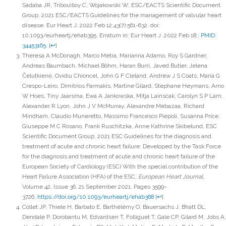
Sádaba JR, Tribouilloy C, Wojakowski W; ESC/EACTS Scientific Document
Group. 2021 ESC/EACTS Guidelines for the management of valvular heart
disease. Eur Heart J. 2022 Feb 12;43(7):561-632. doi:
10.1093/eurheartj/ehab395. Erratum in: Eur Heart J. 2022 Feb 18;:
PMID:
34453165
.
[
↩
]
Theresa A McDonagh, Marco Metra, Marianna Adamo, Roy S Gardner,
Andreas Baumbach, Michael Böhm, Haran Burri, Javed Butler, Jelena
Čelutkienė, Ovidiu Chioncel, John G F Cleland, Andrew J S Coats, Maria G
Crespo-Leiro, Dimitrios Farmakis, Martine Gilard, Stephane Heymans, Arno
W Hoes, Tiny Jaarsma, Ewa A Jankowska, Mitja Lainscak, Carolyn S P Lam,
Alexander R Lyon, John J V McMurray, Alexandre Mebazaa, Richard
Mindham, Claudio Muneretto, Massimo Francesco Piepoli, Susanna Price,
Giuseppe M C Rosano, Frank Ruschitzka, Anne Kathrine Skibelund, ESC
Scientific Document Group, 2021 ESC Guidelines for the diagnosis and
treatment of acute and chronic heart failure: Developed by the Task Force
for the diagnosis and treatment of acute and chronic heart failure of the
European Society of Cardiology (ESC) With the special contribution of the
Heart Failure Association (HFA) of the ESC,
European Heart Journal
,
Volume 42, Issue 36, 21 September 2021, Pages 3599–
3726,
https://doi.org/10.1093/eurheartj/ehab368
[
↩
]
Collet JP, Thiele H, Barbato E, Barthélémy O, Bauersachs J, Bhatt DL,
Dendale P, Dorobantu M, Edvardsen T, Folliguet T, Gale CP, Gilard M, Jobs A,