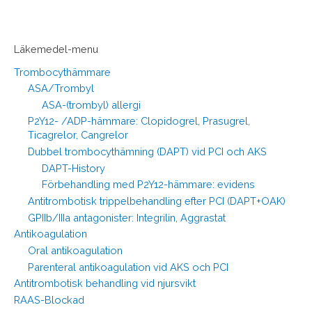
Läkemedel-menu
Trombocythämmare
ASA/Trombyl
ASA-(trombyl) allergi
P2Y12- /ADP-hämmare: Clopidogrel, Prasugrel,
Ticagrelor, Cangrelor
Dubbel trombocythämning (DAPT) vid PCI och AKS
DAPT-History
Förbehandling med P2Y12-hämmare: evidens
Antitrombotisk trippelbehandling efter PCI (DAPT+OAK)
GPIIb/IIIa antagonister: Integrilin, Aggrastat
Antikoagulation
Oral antikoagulation
Parenteral antikoagulation vid AKS och PCI
Antitrombotisk behandling vid njursvikt
RAAS-Blockad