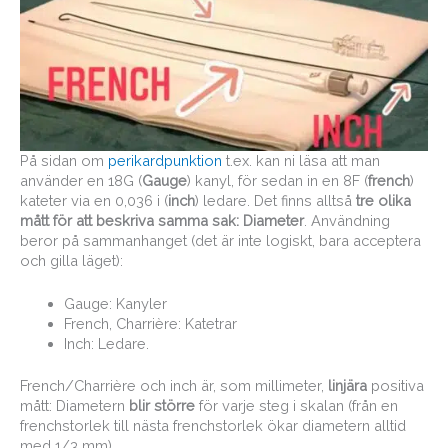
På sidan om
perikardpunktion
t.ex. kan ni läsa att man
använder en 18G (
Gauge
) kanyl, för sedan in en 8F (
french
)
kateter via en 0,036 i (
inch
) ledare. Det finns alltså
tre olika
mått för att beskriva samma sak: Diameter
. Användning
beror på sammanhanget (det är inte logiskt, bara acceptera
och gilla läget):
Gauge: Kanyler
French, Charrière: Katetrar
Inch: Ledare.
French/Charrière och inch är, som millimeter,
linjära
positiva
mått: Diametern
blir större
för varje steg i skalan (från en
frenchstorlek till nästa frenchstorlek ökar diametern alltid
med 1/3 mm).