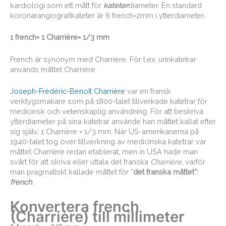
kardiologi som ett mått för
kateter
diameter. En standard
koronarangiografikateter är 6 french=2mm i ytterdiameter.
1 french= 1 Charrière= 1/3 mm
French är synonym med Charrière. För t.ex. urinkatetrar
används måttet Charrière.
Joseph-Frédéric-Benoît Charrière
var en fransk
verktygsmakare som på 1800-talet tillverkade katetrar för
medicinsk och vetenskaplig användning. För att beskriva
ytterdiameter på sina katetrar använde han måttet kallat efter
sig själv, 1 Charrière = 1/3 mm. När US-amerikanerna på
1940-talet tog över tillverkning av medicinska katetrar var
måttet Charrière redan etablerat, men in USA hade man
svårt för att skriva eller uttala det franska
Charrière
, varför
man pragmatiskt kallade måttet för “
det franska måttet”:
french
.
Konvertera french
(Charrière) till millimeter