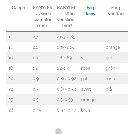
Gauge
KANYLER
KANYLER
Färg
Färg
: avsedd
: tillåten
kanyl
venflon
diameter
variation i
3
3
i mm
mm
12
2,7
2,65-2,85
14
2,1
1,95-2,15
orange
16
1,6
1,6-1,69
vit
grå
18
1,2
1,2-1,3
rosa
grön
20
0,9
0,86-0,92
gul
rosa
22
0,7
0,69-0,73
svart
blå
25
0,5
0,5-0,53
orange
26
0,45
0,44-0,47
brun