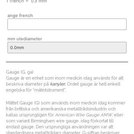
1 french = 1/3 mm
ange french
mm utediameter
Gauge (G, ga)
Gauge är en enhet som inom medicin idag används för att
beskriva diameter på
kanyler
.
Ordet gauge är helt enkelt
engelska för “mätintstrument”.
Måttet Gauge (G) som används inom medicin idag kommer
från brittiska och amerikanska metalltrådsindustrin och
kallas ursprungligen för
American Wire Gauge AMW
, eller
som variant Birmingham wire gauge, idag förkortat till
endast gauge. Den ursprungliga användningen var att
standardisera metalltrådars diameter, G-siffran beskriver