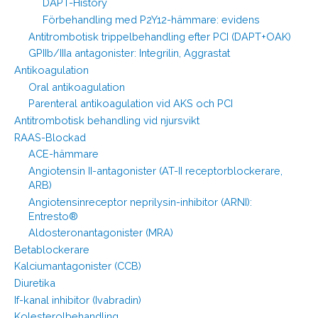
DAPT-History
Förbehandling med P2Y12-hämmare: evidens
Antitrombotisk trippelbehandling efter PCI (DAPT+OAK)
GPIIb/IIIa antagonister: Integrilin, Aggrastat
Antikoagulation
Oral antikoagulation
Parenteral antikoagulation vid AKS och PCI
Antitrombotisk behandling vid njursvikt
RAAS-Blockad
ACE-hämmare
Angiotensin II-antagonister (AT-II receptorblockerare,
ARB)
Angiotensinreceptor neprilysin-inhibitor (ARNI):
Entresto®
Aldosteronantagonister (MRA)
Betablockerare
Kalciumantagonister (CCB)
Diuretika
If-kanal inhibitor (Ivabradin)
Kolesterolbehandling