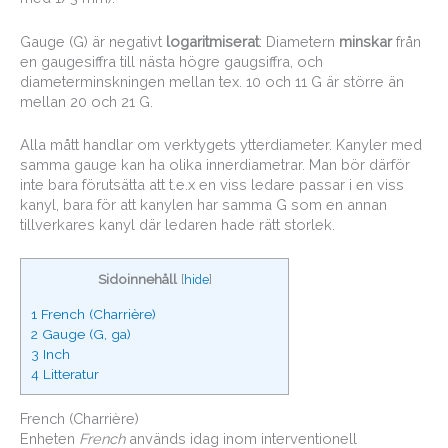
Gauge (G) är negativt
logaritmiserat
: Diametern
minskar
från
en gaugesiffra till nästa högre gaugsiffra, och
diameterminskningen mellan tex. 10 och 11 G är större än
mellan 20 och 21 G.
Alla mått handlar om verktygets ytterdiameter. Kanyler med
samma gauge kan ha olika innerdiametrar. Man bör därför
inte bara förutsätta att t.e.x en viss ledare passar i en viss
kanyl, bara för att kanylen har samma G som en annan
tillverkares kanyl där ledaren hade rätt storlek.
Sidoinnehåll
[
hide
]
1
French (Charrière)
2
Gauge (G, ga)
3
Inch
4
Litteratur
French (Charrière)
Enheten
French
används idag inom interventionell