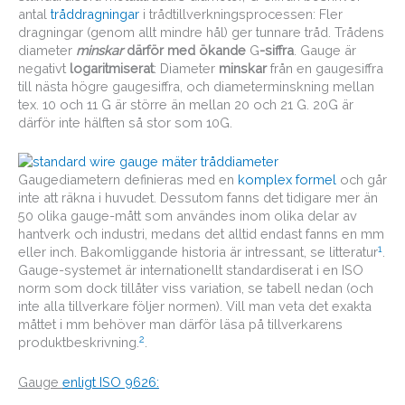
antal
tråddragningar
i trådtillverkningsprocessen: Fler
dragningar (genom allt mindre hål) ger tunnare tråd. Trådens
diameter
minskar
därför med ökande
G
-siffra
. Gauge är
negativt
logaritmiserat
: Diameter
minskar
från en gaugesiffra
till nästa högre gaugesiffra, och diameterminskning mellan
tex. 10 och 11 G är större än mellan 20 och 21 G. 20G är
därför inte hälften så stor som 10G.
Gaugediametern definieras med en
komplex formel
och går
inte att räkna i huvudet. Dessutom fanns det tidigare mer än
50 olika gauge-mått som användes inom olika delar av
hantverk och industri, medans det alltid endast fanns en mm
1
eller inch. Bakomliggande historia är intressant, se litteratur
.
Gauge-systemet är internationellt standardiserat i en ISO
norm som dock tillåter viss variation, se tabell nedan (och
inte alla tillverkare följer normen). Vill man veta det exakta
måttet i mm behöver man därför läsa på tillverkarens
2
produktbeskrivning.
.
Gauge
enligt ISO 9626: