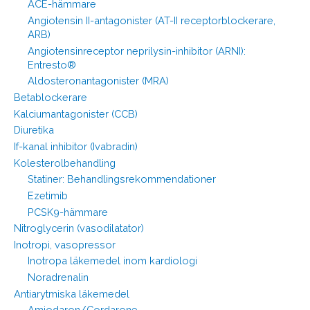
ACE-hämmare
Angiotensin II-antagonister (AT-II receptorblockerare,
ARB)
Angiotensinreceptor neprilysin-inhibitor (ARNI):
Entresto®
Aldosteronantagonister (MRA)
Betablockerare
Kalciumantagonister (CCB)
Diuretika
If-kanal inhibitor (Ivabradin)
Kolesterolbehandling
Statiner: Behandlingsrekommendationer
Ezetimib
PCSK9-hämmare
Nitroglycerin (vasodilatator)
Inotropi, vasopressor
Inotropa läkemedel inom kardiologi
Noradrenalin
Antiarytmiska läkemedel
Amiodaron/Cordarone