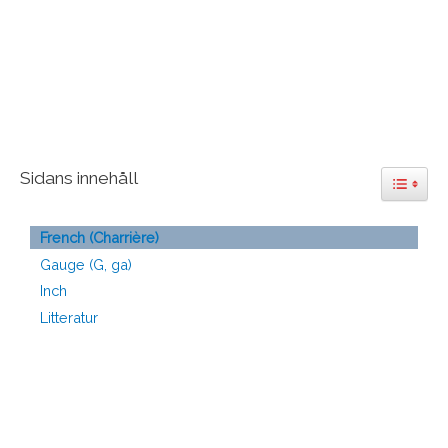
Sidans innehåll
Toggle 
French (Charrière)
Gauge (G, ga)
Inch
Litteratur