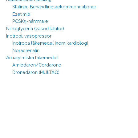
Statiner: Behandlingsrekommendationer
Ezetimib
PCSK9-hämmare
Nitroglycerin (vasodilatator)
Inotropi, vasopressor
Inotropa läkemedel inom kardiologi
Noradrenalin
Antiarytmiska läkemedel
Amiodaron/Cordarone
Dronedaron (MULTAQ)