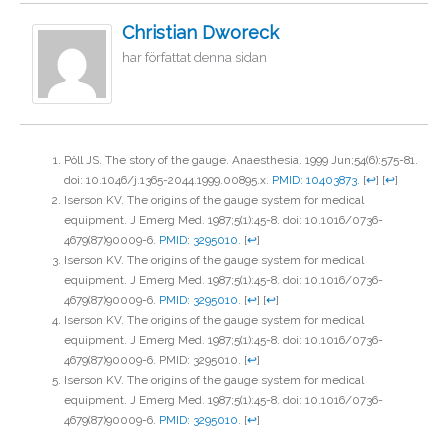
Christian Dworeck
har författat denna sidan
Pöll JS. The story of the gauge. Anaesthesia. 1999 Jun;54(6):575-81.
doi: 10.1046/j.1365-2044.1999.00895.x.
PMID: 10403873
.
[
↩
]
[
↩
]
Iserson KV. The origins of the gauge system for medical
equipment. J Emerg Med. 1987;5(1):45-8. doi: 10.1016/0736-
4679(87)90009-6.
PMID: 3295010
.
[
↩
]
Iserson KV. The origins of the gauge system for medical
equipment. J Emerg Med. 1987;5(1):45-8. doi: 10.1016/0736-
4679(87)90009-6.
PMID: 3295010
.
[
↩
]
[
↩
]
Iserson KV. The origins of the gauge system for medical
equipment. J Emerg Med. 1987;5(1):45-8. doi: 10.1016/0736-
4679(87)90009-6. PMID: 3295010.
[
↩
]
Iserson KV. The origins of the gauge system for medical
equipment. J Emerg Med. 1987;5(1):45-8. doi: 10.1016/0736-
4679(87)90009-6.
PMID: 3295010
.
[
↩
]