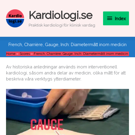
Skip
to
Index
Kardiologi.se
content
Index
Praktisk kardiologi för klinisk vardag
French, Charrière, Gauge, Inch: Diametermått inom medicin
Home
Scores
French, Charrière, Gauge, Inch: Diametermått inom medicin
Av historiska anledningar används inom interventionell
kardiologi, såsom andra delar av medicin, olika mått för att
beskriva våra verktygs ytterdiameter.