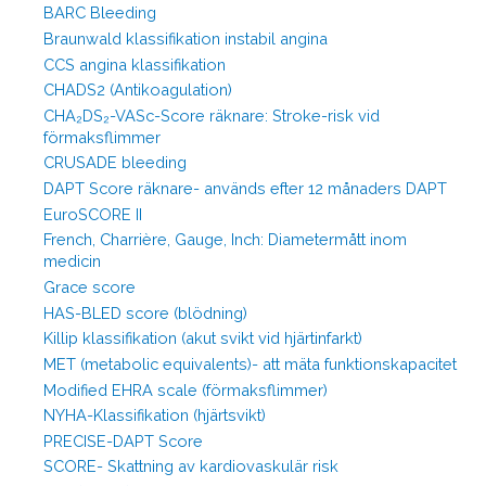
BARC Bleeding
Braunwald klassifikation instabil angina
CCS angina klassifikation
CHADS2 (Antikoagulation)
CHA₂DS₂-VASc-Score räknare: Stroke-risk vid
förmaksflimmer
CRUSADE bleeding
DAPT Score räknare- används efter 12 månaders DAPT
EuroSCORE II
French, Charrière, Gauge, Inch: Diametermått inom
medicin
Grace score
HAS-BLED score (blödning)
Killip klassifikation (akut svikt vid hjärtinfarkt)
MET (metabolic equivalents)- att mäta funktionskapacitet
Modified EHRA scale (förmaksflimmer)
NYHA-Klassifikation (hjärtsvikt)
PRECISE-DAPT Score
SCORE- Skattning av kardiovaskulär risk