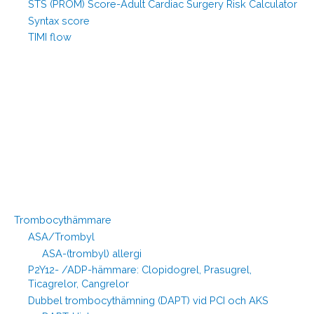
STS (PROM) Score-Adult Cardiac Surgery Risk Calculator
Syntax score
TIMI flow
Trombocythämmare
ASA/Trombyl
ASA-(trombyl) allergi
P2Y12- /ADP-hämmare: Clopidogrel, Prasugrel,
Ticagrelor, Cangrelor
Dubbel trombocythämning (DAPT) vid PCI och AKS