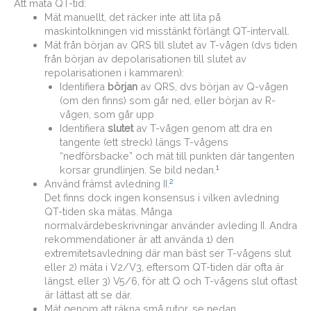
Att mäta QT-tid:
Mät manuellt, det räcker inte att lita på
maskintolkningen vid misstänkt förlängt QT-intervall.
Mät från början av QRS till slutet av T-vågen (dvs tiden
från början av depolarisationen till slutet av
repolarisationen i kammaren):
Identifiera
början
av QRS, dvs början av Q-vågen
(om den finns) som går ned, eller början av R-
vågen, som går upp
Identifiera
slutet
av T-vågen genom att dra en
tangente (ett streck) längs T-vågens
“nedförsbacke” och mät till punkten där tangenten
1
korsar grundlinjen. Se bild nedan.
2
Använd främst avledning II.
Det finns dock ingen konsensus i vilken avledning
QT-tiden ska mätas. Många
normalvärdebeskrivningar använder avleding II. Andra
rekommendationer är att använda 1) den
extremitetsavledning där man bäst ser T-vågens slut
eller 2) mäta i V2/V3, eftersom QT-tiden där ofta är
längst, eller 3) V5/6, för att Q och T-vågens slut oftast
är lättast att se där.
Mät genom att räkna små rutor, se nedan.