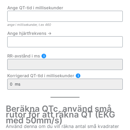
Ange QT-tid i millisekunder
ange i millisekunder, t.ex 460
Ange hjärtfrekvens ->
RR-avstånd i ms
Korrigerad QT-tId i millisekunder
Beräkna QTc, använd små
rutor för att räkna QT (EKG
med 50mm/s)
Använd denna om du vill räkna antal små kvadrater