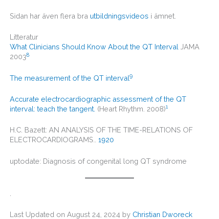
Sidan har även flera bra
utbildningsvideos
i ämnet.
Litteratur
What Clinicians Should Know About the QT Interval
JAMA
8
2003
9
The measurement of the QT interval
Accurate electrocardiographic assessment of the QT
1
interval: teach the tangent.
(Heart Rhythm. 2008)
H.C. Bazett: AN ANALYSIS OF THE TIME-RELATIONS OF
ELECTROCARDIOGRAMS..
1920
uptodate: Diagnosis of congenital long QT syndrome
.
Last Updated on August 24, 2024 by
Christian Dworeck