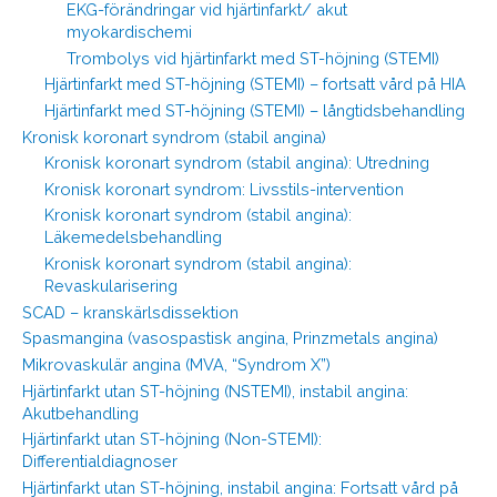
EKG-förändringar vid hjärtinfarkt/ akut
myokardischemi
Trombolys vid hjärtinfarkt med ST-höjning (STEMI)
Hjärtinfarkt med ST-höjning (STEMI) – fortsatt vård på HIA
Hjärtinfarkt med ST-höjning (STEMI) – långtidsbehandling
Kronisk koronart syndrom (stabil angina)
Kronisk koronart syndrom (stabil angina): Utredning
Kronisk koronart syndrom: Livsstils-intervention
Kronisk koronart syndrom (stabil angina):
Läkemedelsbehandling
Kronisk koronart syndrom (stabil angina):
Revaskularisering
SCAD – kranskärlsdissektion
Spasmangina (vasospastisk angina, Prinzmetals angina)
Mikrovaskulär angina (MVA, “Syndrom X”)
Hjärtinfarkt utan ST-höjning (NSTEMI), instabil angina:
Akutbehandling
Hjärtinfarkt utan ST-höjning (Non-STEMI):
Differentialdiagnoser
Hjärtinfarkt utan ST-höjning, instabil angina: Fortsatt vård på