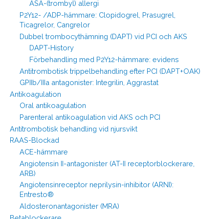
ASA-(trombyl) allergi
P2Y12- /ADP-hämmare: Clopidogrel, Prasugrel,
Ticagrelor, Cangrelor
Dubbel trombocythämning (DAPT) vid PCI och AKS
DAPT-History
Förbehandling med P2Y12-hämmare: evidens
Antitrombotisk trippelbehandling efter PCI (DAPT+OAK)
GPIIb/IIIa antagonister: Integrilin, Aggrastat
Antikoagulation
Oral antikoagulation
Parenteral antikoagulation vid AKS och PCI
Antitrombotisk behandling vid njursvikt
RAAS-Blockad
ACE-hämmare
Angiotensin II-antagonister (AT-II receptorblockerare,
ARB)
Angiotensinreceptor neprilysin-inhibitor (ARNI):
Entresto®
Aldosteronantagonister (MRA)
Betablockerare