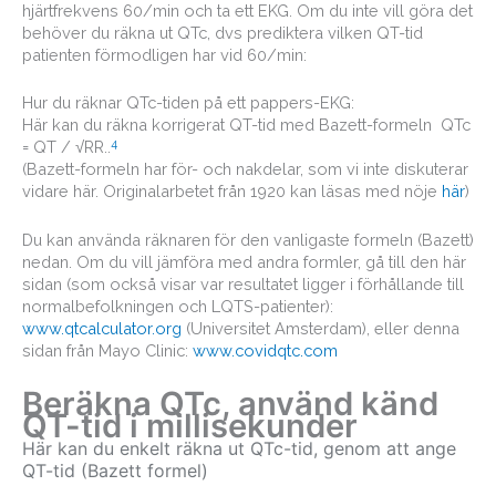
hjärtfrekvens 60/min och ta ett EKG. Om du inte vill göra det
behöver du räkna ut QTc, dvs prediktera vilken QT-tid
patienten förmodligen har vid 60/min:
Hur du räknar QTc-tiden på ett pappers-EKG:
Här kan du räkna korrigerat QT-tid med Bazett-formeln QTc
4
= QT / √RR..
(Bazett-formeln har för- och nakdelar, som vi inte diskuterar
vidare här. Originalarbetet från 1920 kan läsas med nöje
här
)
Du kan använda räknaren för den vanligaste formeln (Bazett)
nedan. Om du vill jämföra med andra formler, gå till den här
sidan (som också visar var resultatet ligger i förhållande till
normalbefolkningen och LQTS-patienter):
www.qtcalculator.org
(Universitet Amsterdam), eller denna
sidan från Mayo Clinic:
www.covidqtc.com
Beräkna QTc, använd känd
QT-tid i millisekunder
Här kan du enkelt räkna ut QTc-tid, genom att ange
QT-tid (Bazett formel)