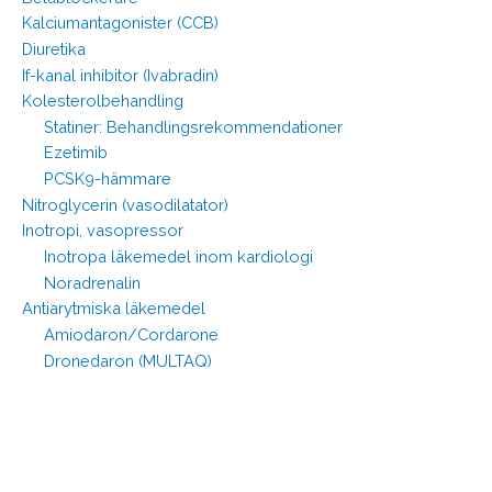
Kalciumantagonister (CCB)
Diuretika
If-kanal inhibitor (Ivabradin)
Kolesterolbehandling
Statiner: Behandlingsrekommendationer
Ezetimib
PCSK9-hämmare
Nitroglycerin (vasodilatator)
Inotropi, vasopressor
Inotropa läkemedel inom kardiologi
Noradrenalin
Antiarytmiska läkemedel
Amiodaron/Cordarone
Dronedaron (MULTAQ)