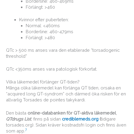
Borderline: 460-469ms
Förlängt: >460
Kvinnor efter puberteten:
Normal: <460ms
Borderline: 460-479ms
Förlängt: >480
QTc > 500 ms anses vara den etablerade “torsadogenic
threshold”
QTc <350ms anses vara patologisk förkortat.
Vilka läkemedel förlänger QT-tiden?
Många olika läkemedel kan förlänga QT tiden, orsaka en
“acquired long QT-syndrom” och därmed öka risken för en
allvarlig Torsades de pointes takykardi.
Den bästa
online-databanken för QT-aktiva läkemedel
,
QTdrugs List
, finns på sidan
crediblemeds.org
(
tidigare
torsades.org). Sidan kräver kostnadsfri login och finns även
7
som app.