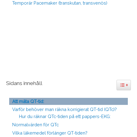
Temporär Pacemaker (transkutan, transvenös)
Sidans innehåll
Toggle 
Att mäta QT-tid:
Varför behöver man räkna korrigierat QT-tid (QTc)?
Hur du räknar QTc-tiden på ett pappers-EKG:
Normalvärden för QTc
Vilka läkemedel förlänger QT-tiden?