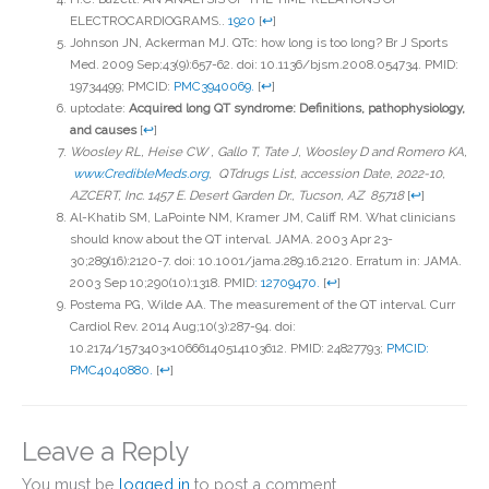
ELECTROCARDIOGRAMS..
1920
[
↩
]
Johnson JN, Ackerman MJ. QTc: how long is too long? Br J Sports
Med. 2009 Sep;43(9):657-62. doi: 10.1136/bjsm.2008.054734. PMID:
19734499; PMCID:
PMC3940069.
[
↩
]
uptodate:
Acquired long QT syndrome: Definitions, pathophysiology,
and causes
[
↩
]
Woosley RL, Heise CW , Gallo T, Tate J, Woosley D and Romero KA,
www.CredibleMeds.org
, QTdrugs List, accession Date, 2022-10,
AZCERT, Inc. 1457 E. Desert Garden Dr., Tucson, AZ 85718
[
↩
]
Al-Khatib SM, LaPointe NM, Kramer JM, Califf RM. What clinicians
should know about the QT interval. JAMA. 2003 Apr 23-
30;289(16):2120-7. doi: 10.1001/jama.289.16.2120. Erratum in: JAMA.
2003 Sep 10;290(10):1318. PMID
: 12709470.
[
↩
]
Postema PG, Wilde AA. The measurement of the QT interval. Curr
Cardiol Rev. 2014 Aug;10(3):287-94. doi:
10.2174/1573403×10666140514103612. PMID: 24827793;
PMCID:
PMC4040880.
[
↩
]
Leave a Reply
You must be
logged in
to post a comment.