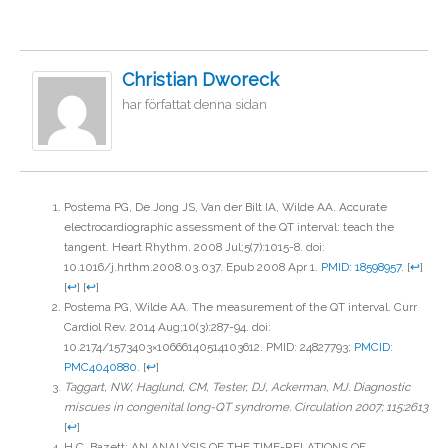
Christian Dworeck
har författat denna sidan
Postema PG, De Jong JS, Van der Bilt IA, Wilde AA. Accurate
electrocardiographic assessment of the QT interval: teach the
tangent. Heart Rhythm. 2008 Jul;5(7):1015-8. doi:
10.1016/j.hrthm.2008.03.037. Epub 2008 Apr 1.
PMID: 18598957.
[
↩
]
[
↩
]
[
↩
]
Postema PG, Wilde AA. The measurement of the QT interval. Curr
Cardiol Rev. 2014 Aug;10(3):287-94. doi:
10.2174/1573403×10666140514103612. PMID: 24827793;
PMCID:
PMC4040880.
[
↩
]
Taggart, NW, Haglund, CM, Tester, DJ, Ackerman, MJ. Diagnostic
miscues in congenital long-QT syndrome. Circulation 2007; 115:2613
[
↩
]
H.C. Bazett: AN ANALYSIS OF THE TIME-RELATIONS OF