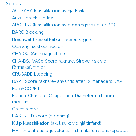
Scores
ACC/AHA klassifikation av hjärtsvikt
Ankel-brachialindex
ARC-HBR (klassifikation av blödningsrisk efter PCI)
BARC Bleeding
Braunwald klassifikation instabil angina
CCS angina klassifikation
CHADS2 (Antikoagulation)
CHA₂DS₂-VASc-Score räknare: Stroke-risk vid
förmaksflimmer
CRUSADE bleeding
DAPT Score räknare- används efter 12 månaders DAPT
EuroSCORE II
French, Charrière, Gauge, Inch: Diametermått inom
medicin
Grace score
HAS-BLED score (blödning)
Killip klassifikation (akut svikt vid hjärtinfarkt)
MET (metabolic equivalents)- att mäta funktionskapacitet