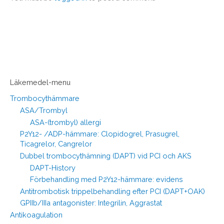
Läkemedel-menu
Trombocythämmare
ASA/Trombyl
ASA-(trombyl) allergi
P2Y12- /ADP-hämmare: Clopidogrel, Prasugrel,
Ticagrelor, Cangrelor
Dubbel trombocythämning (DAPT) vid PCI och AKS
DAPT-History
Förbehandling med P2Y12-hämmare: evidens
Antitrombotisk trippelbehandling efter PCI (DAPT+OAK)
GPIIb/IIIa antagonister: Integrilin, Aggrastat
Antikoagulation