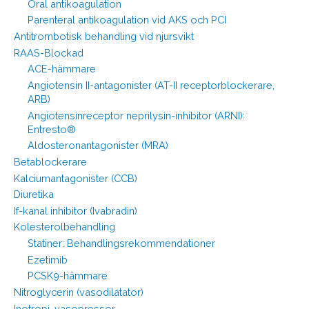
Oral antikoagulation
Parenteral antikoagulation vid AKS och PCI
Antitrombotisk behandling vid njursvikt
RAAS-Blockad
ACE-hämmare
Angiotensin II-antagonister (AT-II receptorblockerare,
ARB)
Angiotensinreceptor neprilysin-inhibitor (ARNI):
Entresto®
Aldosteronantagonister (MRA)
Betablockerare
Kalciumantagonister (CCB)
Diuretika
If-kanal inhibitor (Ivabradin)
Kolesterolbehandling
Statiner: Behandlingsrekommendationer
Ezetimib
PCSK9-hämmare
Nitroglycerin (vasodilatator)
Inotropi, vasopressor