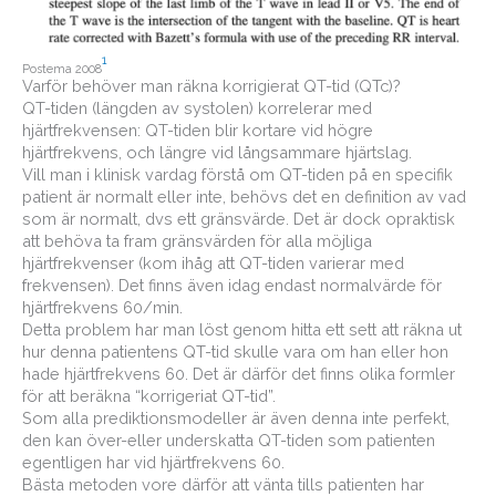
1
Postema 2008
Varför behöver man räkna korrigierat QT-tid (QTc)?
QT-tiden (längden av systolen) korrelerar med
hjärtfrekvensen: QT-tiden blir kortare vid högre
hjärtfrekvens, och längre vid långsammare hjärtslag.
Vill man i klinisk vardag förstå om QT-tiden på en specifik
patient är normalt eller inte, behövs det en definition av vad
som är normalt, dvs ett gränsvärde. Det är dock opraktisk
att behöva ta fram gränsvärden för alla möjliga
hjärtfrekvenser (kom ihåg att QT-tiden varierar med
frekvensen). Det finns även idag endast normalvärde för
hjärtfrekvens 60/min.
Detta problem har man löst genom hitta ett sett att räkna ut
hur denna patientens QT-tid skulle vara om han eller hon
hade hjärtfrekvens 60. Det är därför det finns olika formler
för att beräkna “korrigeriat QT-tid”.
Som alla prediktionsmodeller är även denna inte perfekt,
den kan över-eller underskatta QT-tiden som patienten
egentligen har vid hjärtfrekvens 60.
Bästa metoden vore därför att vänta tills patienten har