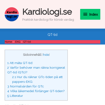
Skip
to
Index
Kardiologi.se
content
Index
Praktisk kardiologi för klinisk vardag
QT-tid
Home
EKG
QT-tid
Sidoinnehåll
[
hide
]
1
Att mäta QT-tid:
2
Varför behöver man räkna korrigierat
QT-tid (QTc)?
2.1
Hur du räknar QTc-tiden på ett
pappers-EKG:
3
Normalvärden för QTc
4
Vilka läkemedel förlänger QT-tiden?
5
Litteratur