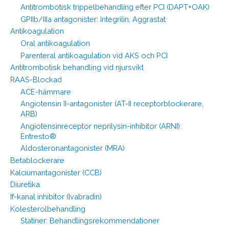
Antitrombotisk trippelbehandling efter PCI (DAPT+OAK)
GPIIb/IIIa antagonister: Integrilin, Aggrastat
Antikoagulation
Oral antikoagulation
Parenteral antikoagulation vid AKS och PCI
Antitrombotisk behandling vid njursvikt
RAAS-Blockad
ACE-hämmare
Angiotensin II-antagonister (AT-II receptorblockerare,
ARB)
Angiotensinreceptor neprilysin-inhibitor (ARNI):
Entresto®
Aldosteronantagonister (MRA)
Betablockerare
Kalciumantagonister (CCB)
Diuretika
If-kanal inhibitor (Ivabradin)
Kolesterolbehandling
Statiner: Behandlingsrekommendationer