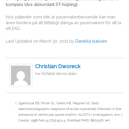
komplex (dvs diskordant ST-höjning).
Hos patienter som inte är pacemakerberoende kan man
även fundera på att tillfälligt stänga av pacemakern för att ta
ett EKG.
Last Updated on March 30, 2021 by
Daniella Isaksén
Christian Dworeck
har författat denna sidan
Sgarbossa EB, Pinski SL, Gates KB, Wagner GS. Early
electrocardiographic diagnosis of acute myocardial infarction in the
presence of ventricular paced rhythm. GUSTO-I investigators. Am J
Cardiol. 1996 Feb 15;77(5):423-4. PubMed PMID: 8602576.
[
↩
]