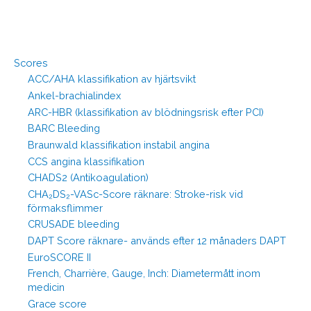
Scores
ACC/AHA klassifikation av hjärtsvikt
Ankel-brachialindex
ARC-HBR (klassifikation av blödningsrisk efter PCI)
BARC Bleeding
Braunwald klassifikation instabil angina
CCS angina klassifikation
CHADS2 (Antikoagulation)
CHA₂DS₂-VASc-Score räknare: Stroke-risk vid
förmaksflimmer
CRUSADE bleeding
DAPT Score räknare- används efter 12 månaders DAPT
EuroSCORE II
French, Charrière, Gauge, Inch: Diametermått inom
medicin
Grace score