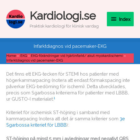
Skip
to
Index
Kardiologi.se
content
Index
Praktisk kardiologi för klinisk vardag
Infarktdiagnos vid pacemaker-EKG
Home
EKG
EKG-förändringar vid hjärtinfarkt/ akut myokardischemi
Infarktdiagnos vid pacemaker-EKG
Det finns ett EKG-tecken för STEMI hos patienter med
högerkammarpacing (notera att endast förmakspacing inte
påverkar EKG-bedöming för ischemi). Detta utvecklades,
precis som Sgarbossa kriterierna för patienter med LBBB,
1
ur GUSTO-I materialet:
Kriteriet för ischemisk ST-höjning i samband med
kammarpacing (notera att det är samma kriterier som
3e
Sgarbossa kriteriet för LBBB
):
ST-höjning på minst 5 mm i avledningar med negativt QRS