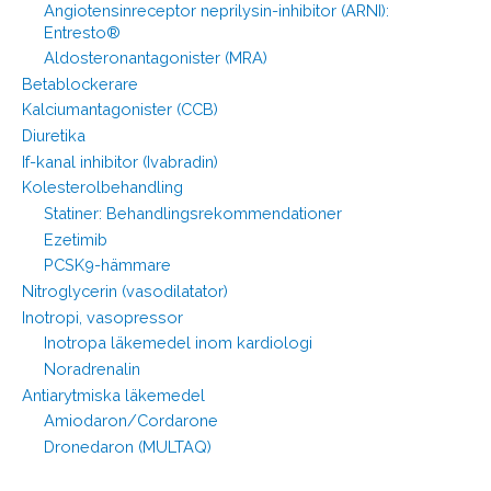
Angiotensinreceptor neprilysin-inhibitor (ARNI):
Entresto®
Aldosteronantagonister (MRA)
Betablockerare
Kalciumantagonister (CCB)
Diuretika
If-kanal inhibitor (Ivabradin)
Kolesterolbehandling
Statiner: Behandlingsrekommendationer
Ezetimib
PCSK9-hämmare
Nitroglycerin (vasodilatator)
Inotropi, vasopressor
Inotropa läkemedel inom kardiologi
Noradrenalin
Antiarytmiska läkemedel
Amiodaron/Cordarone
Dronedaron (MULTAQ)