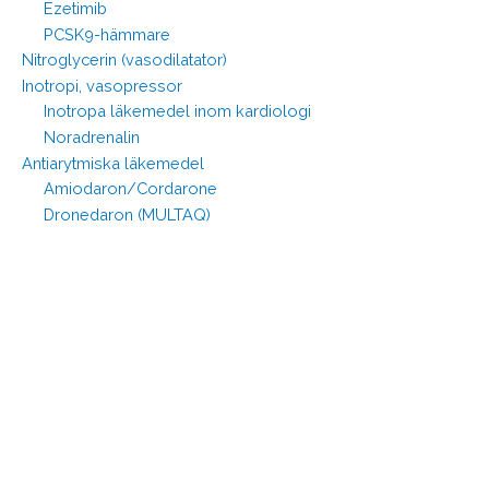
Ezetimib
PCSK9-hämmare
Nitroglycerin (vasodilatator)
Inotropi, vasopressor
Inotropa läkemedel inom kardiologi
Noradrenalin
Antiarytmiska läkemedel
Amiodaron/Cordarone
Dronedaron (MULTAQ)