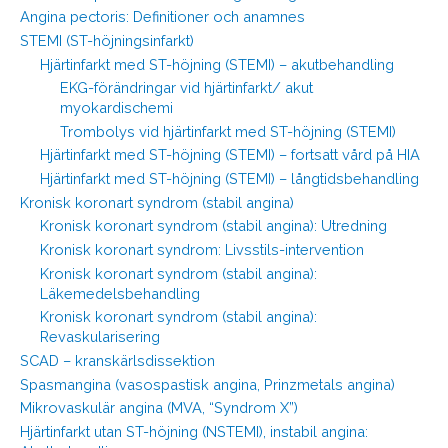
Angina pectoris: Definitioner och anamnes
STEMI (ST-höjningsinfarkt)
Hjärtinfarkt med ST-höjning (STEMI) – akutbehandling
EKG-förändringar vid hjärtinfarkt/ akut
myokardischemi
Trombolys vid hjärtinfarkt med ST-höjning (STEMI)
Hjärtinfarkt med ST-höjning (STEMI) – fortsatt vård på HIA
Hjärtinfarkt med ST-höjning (STEMI) – långtidsbehandling
Kronisk koronart syndrom (stabil angina)
Kronisk koronart syndrom (stabil angina): Utredning
Kronisk koronart syndrom: Livsstils-intervention
Kronisk koronart syndrom (stabil angina):
Läkemedelsbehandling
Kronisk koronart syndrom (stabil angina):
Revaskularisering
SCAD – kranskärlsdissektion
Spasmangina (vasospastisk angina, Prinzmetals angina)
Mikrovaskulär angina (MVA, “Syndrom X”)
Hjärtinfarkt utan ST-höjning (NSTEMI), instabil angina: