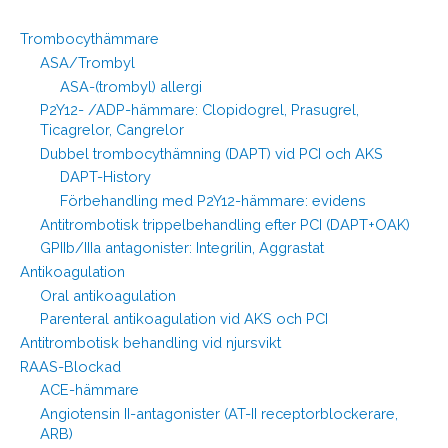
Trombocythämmare
ASA/Trombyl
ASA-(trombyl) allergi
P2Y12- /ADP-hämmare: Clopidogrel, Prasugrel,
Ticagrelor, Cangrelor
Dubbel trombocythämning (DAPT) vid PCI och AKS
DAPT-History
Förbehandling med P2Y12-hämmare: evidens
Antitrombotisk trippelbehandling efter PCI (DAPT+OAK)
GPIIb/IIIa antagonister: Integrilin, Aggrastat
Antikoagulation
Oral antikoagulation
Parenteral antikoagulation vid AKS och PCI
Antitrombotisk behandling vid njursvikt
RAAS-Blockad
ACE-hämmare
Angiotensin II-antagonister (AT-II receptorblockerare,
ARB)