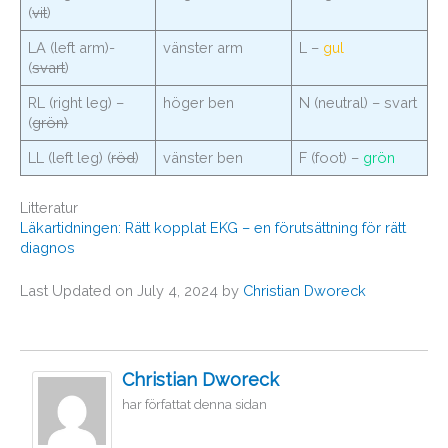
(
vit
)
LA (left arm)-
vänster arm
L –
gul
(
svart
)
RL (right leg) –
höger ben
N (neutral) – svart
(
grön)
LL (left leg) (
röd
)
vänster ben
F (foot) –
grön
Litteratur
Läkartidningen: Rätt kopplat EKG – en förutsättning för rätt
diagnos
Last Updated on July 4, 2024 by
Christian Dworeck
Christian Dworeck
har författat denna sidan