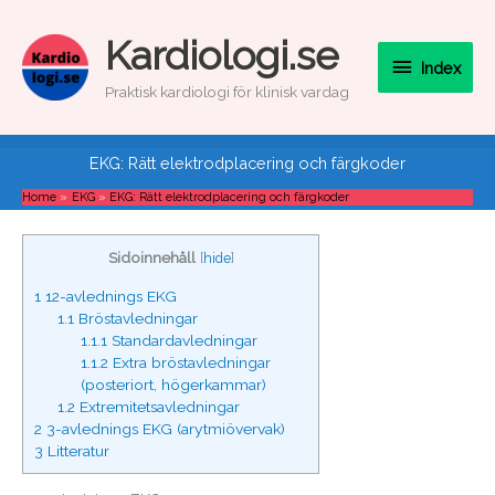
Skip
to
Index
Kardiologi.se
content
Index
Praktisk kardiologi för klinisk vardag
EKG: Rätt elektrodplacering och färgkoder
Home
EKG
EKG: Rätt elektrodplacering och färgkoder
Sidoinnehåll
[
hide
]
1
12-avlednings EKG
1.1
Bröstavledningar
1.1.1
Standardavledningar
1.1.2
Extra bröstavledningar
(posteriort, högerkammar)
1.2
Extremitetsavledningar
2
3-avlednings EKG (arytmiövervak)
3
Litteratur