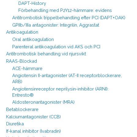
DAPT-History
Förbehandling med P2Y12-hämmare: evidens
Antitrombotisk trippelbehandling efter PCI (DAPT+OAK)
GPIIb/IIIa antagonister: Integrilin, Aggrastat
Antikoagulation
Oral antikoagulation
Parenteral antikoagulation vid AKS och PCI
Antitrombotisk behandling vid njursvikt
RAAS-Blockad
ACE-hämmare
Angiotensin II-antagonister (AT-II receptorblockerare,
ARB)
Angiotensinreceptor neprilysin-inhibitor (ARNI):
Entresto®
Aldosteronantagonister (MRA)
Betablockerare
Kalciumantagonister (CCB)
Diuretika
If-kanal inhibitor (Ivabradin)