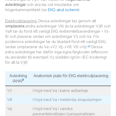
avledningar
och ska tas vid misstanke om
högerkammarinfarkt (se
EKG-akut ischemi
).
Elektrodplacering:
Dessa avledningar tas genom att
omplacera
andra avledningar. Vill du ta avledningar V3R och
V4R tar du först ett vanligt EKG (extremitetsavledningar + V1-
6) och placerar sedan om avledningar V3 och V4. För
posteriora avledningar tar du likadant först ett vanligt EKG,
4
5
sedan omplacerar du V4->V7, V5->V8, V6->V9.
Dessa
extra avledningar har därför inga egna färgkoder (eftersom
du använder till exempel V3 sladden (grön i IEC-kodering)
för att ta V3R.
Avledning
Anatomisk plats
för EKG elektrodplacering
6
(AHA)
V7
I höjd med V4 i bakre axillarlinje
V8
I höjd med V4 i mellersta skapularlinjen
V9
I höjd med V4 i vänstra
paravertebrallinjen/paraspinallinjen