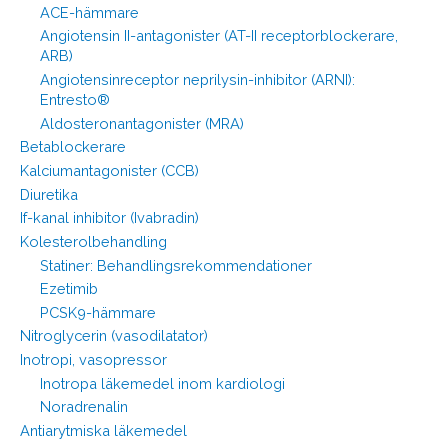
ACE-hämmare
Angiotensin II-antagonister (AT-II receptorblockerare,
ARB)
Angiotensinreceptor neprilysin-inhibitor (ARNI):
Entresto®
Aldosteronantagonister (MRA)
Betablockerare
Kalciumantagonister (CCB)
Diuretika
If-kanal inhibitor (Ivabradin)
Kolesterolbehandling
Statiner: Behandlingsrekommendationer
Ezetimib
PCSK9-hämmare
Nitroglycerin (vasodilatator)
Inotropi, vasopressor
Inotropa läkemedel inom kardiologi
Noradrenalin
Antiarytmiska läkemedel