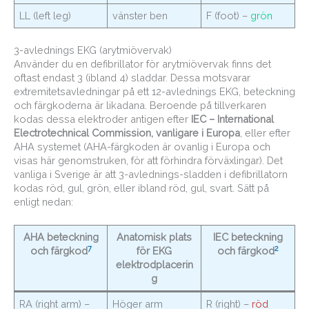
LL (left leg)
vänster ben
F (foot) –
grön
3-avlednings EKG (arytmiövervak)
Använder du en defibrillator för arytmiövervak finns det
oftast endast 3 (ibland 4) sladdar. Dessa motsvarar
extremitetsavledningar på ett 12-avlednings EKG, beteckning
och färgkoderna är likadana. Beroende på tillverkaren
kodas dessa elektroder antigen efter
IEC – International
Electrotechnical Commission, vanligare i Europa
, eller efter
AHA systemet (AHA-färgkoden är ovanlig i Europa och
visas här genomstruken, för att förhindra förväxlingar). Det
vanliga i Sverige är att 3-avlednings-sladden i defibrillatorn
kodas röd, gul, grön, eller ibland röd, gul, svart. Sätt på
enligt nedan:
AHA beteckning
Anatomisk plats
IEC beteckning
7
2
och färgkod
för EKG
och färgkod
elektrodplacerin
g
RA (right arm) –
Höger arm
R (right) –
röd