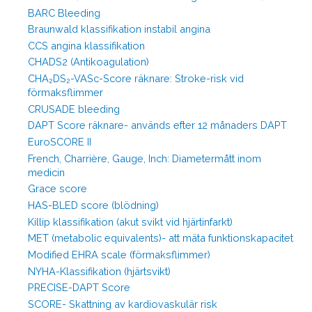
BARC Bleeding
Braunwald klassifikation instabil angina
CCS angina klassifikation
CHADS2 (Antikoagulation)
CHA₂DS₂-VASc-Score räknare: Stroke-risk vid
förmaksflimmer
CRUSADE bleeding
DAPT Score räknare- används efter 12 månaders DAPT
EuroSCORE II
French, Charrière, Gauge, Inch: Diametermått inom
medicin
Grace score
HAS-BLED score (blödning)
Killip klassifikation (akut svikt vid hjärtinfarkt)
MET (metabolic equivalents)- att mäta funktionskapacitet
Modified EHRA scale (förmaksflimmer)
NYHA-Klassifikation (hjärtsvikt)
PRECISE-DAPT Score
SCORE- Skattning av kardiovaskulär risk