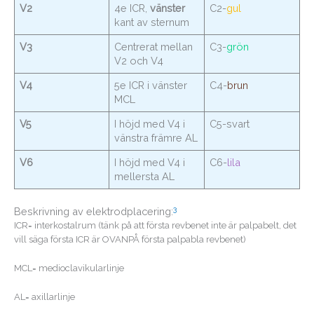
V2
4e ICR,
vänster
C2-
gul
kant av sternum
V3
Centrerat mellan
C3-
grön
V2 och V4
V4
5e ICR i vänster
C4-
brun
MCL
V5
I höjd med V4 i
C5-svart
vänstra främre AL
V6
I höjd med V4 i
C6-
lila
mellersta AL
3
Beskrivning av elektrodplacering:
ICR= interkostalrum (tänk på att första revbenet inte är palpabelt, det
vill säga första ICR är OVANPÅ första palpabla revbenet)
MCL= medioclavikularlinje
AL= axillarlinje