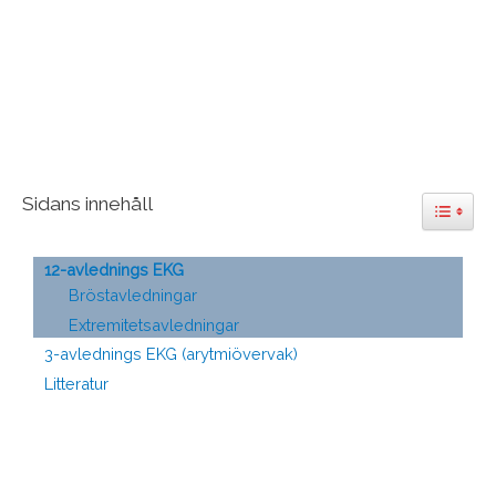
Sidans innehåll
Toggle 
12-avlednings EKG
Bröstavledningar
Extremitetsavledningar
3-avlednings EKG (arytmiövervak)
Litteratur