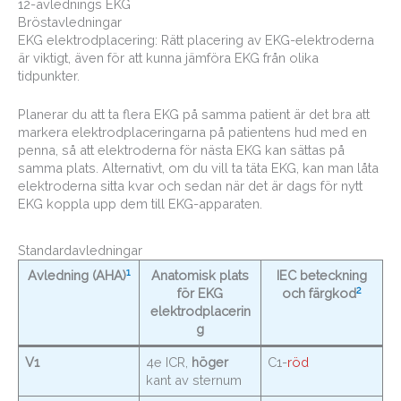
12-avlednings EKG
Bröstavledningar
EKG elektrodplacering: Rätt placering av EKG-elektroderna
är viktigt, även för att kunna jämföra EKG från olika
tidpunkter.
Planerar du att ta flera EKG på samma patient är det bra att
markera elektrodplaceringarna på patientens hud med en
penna, så att elektroderna för nästa EKG kan sättas på
samma plats. Alternativt, om du vill ta täta EKG, kan man låta
elektroderna sitta kvar och sedan när det är dags för nytt
EKG koppla upp dem till EKG-apparaten.
Standardavledningar
1
Avledning (AHA)
Anatomisk plats
IEC beteckning
2
för EKG
och färgkod
elektrodplacerin
g
V1
4e ICR,
höger
C1-
röd
kant av sternum