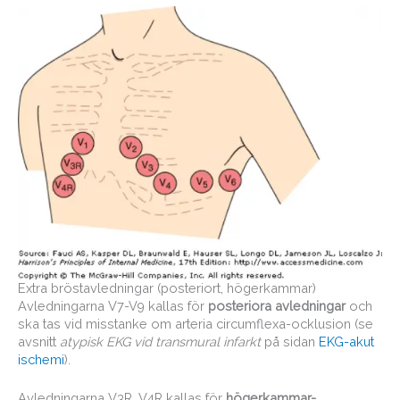
Extra bröstavledningar (posteriort, högerkammar)
Avledningarna V7-V9 kallas för
posteriora avledningar
och
ska tas vid misstanke om arteria circumflexa-ocklusion (se
avsnitt
atypisk EKG vid transmural infarkt
på sidan
EKG-akut
ischemi
).
Avledningarna V3R, V4R kallas för
högerkammar-