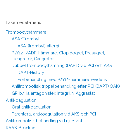
Läkemedel-menu
Trombocythämmare
ASA/Trombyl
ASA-(trombyl) allergi
P2Y12- /ADP-hämmare: Clopidogrel, Prasugrel,
Ticagrelor, Cangrelor
Dubbel trombocythämning (DAPT) vid PCI och AKS
DAPT-History
Förbehandling med P2Y12-hämmare: evidens
Antitrombotisk trippelbehandling efter PCI (DAPT+OAK)
GPIIb/IIIa antagonister: Integrilin, Aggrastat
Antikoagulation
Oral antikoagulation
Parenteral antikoagulation vid AKS och PCI
Antitrombotisk behandling vid njursvikt
RAAS-Blockad