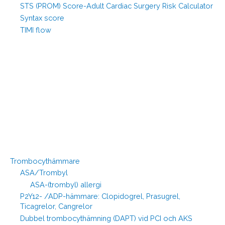
STS (PROM) Score-Adult Cardiac Surgery Risk Calculator
Syntax score
TIMI flow
Trombocythämmare
ASA/Trombyl
ASA-(trombyl) allergi
P2Y12- /ADP-hämmare: Clopidogrel, Prasugrel,
Ticagrelor, Cangrelor
Dubbel trombocythämning (DAPT) vid PCI och AKS