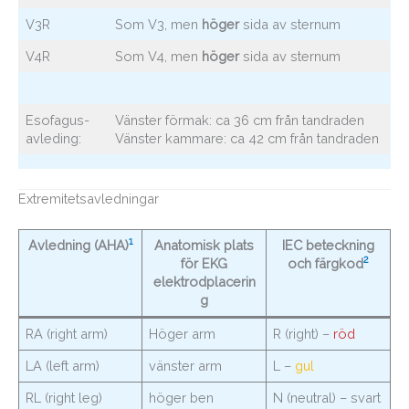
V3R
Som V3, men
höger
sida av sternum
V4R
Som V4, men
höger
sida av sternum
Esofagus-
Vänster förmak: ca 36 cm från tandraden
avleding:
Vänster kammare: ca 42 cm från tandraden
Extremitetsavledningar
1
Avledning (AHA)
Anatomisk plats
IEC beteckning
2
för EKG
och färgkod
elektrodplacerin
g
RA (right arm)
Höger arm
R (right) –
röd
LA (left arm)
vänster arm
L –
gul
RL (right leg)
höger ben
N (neutral) – svart