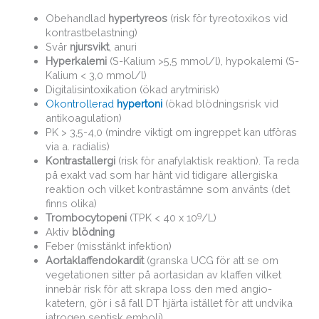
Obehandlad
hypertyreos
(risk för tyreotoxikos vid
kontrastbelastning)
Svår
njursvikt
, anuri
Hyperkalemi
(S-Kalium >5,5 mmol/l), hypokalemi (S-
Kalium < 3,0 mmol/l)
Digitalisintoxikation (ökad arytmirisk)
Okontrollerad
hypertoni
(ökad blödningsrisk vid
antikoagulation)
PK > 3,5-4,0 (mindre viktigt om ingreppet kan utföras
via a. radialis)
Kontrastallergi
(risk för anafylaktisk reaktion). Ta reda
på exakt vad som har hänt vid tidigare allergiska
reaktion och vilket kontrastämne som använts (det
finns olika)
9
Trombocytopeni
(TPK < 40 x 10
/L)
Aktiv
blödning
Feber (misstänkt infektion)
Aortaklaffendokardit
(granska UCG för att se om
vegetationen sitter på aortasidan av klaffen vilket
innebär risk för att skrapa loss den med angio-
katetern, gör i så fall DT hjärta istället för att undvika
iatrogen septisk emboli)