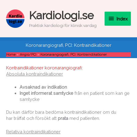
Skip
to
Index
Kardiologi.se
content
Index
Praktisk kardiologi för klinisk vardag
Koronarangiografi, PCI: Kontraindikationer
Home
Angio/PCI
Koronarangiografi, PCI: Kontraindikationer
Kontraindikationer koronarangiografi:
Absoluta kontraindikationer
Avsaknad av indikation
Inget informerat samtycke
från en patient som kan ge
samtycke
Du kan därför bara bedöma kontraindikationer om du
har träffat och försökt att
prata
med patienten.
Relativa kontraindikationer