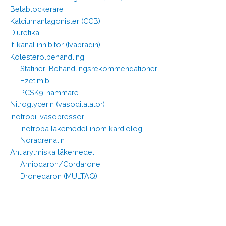
Betablockerare
Kalciumantagonister (CCB)
Diuretika
If-kanal inhibitor (Ivabradin)
Kolesterolbehandling
Statiner: Behandlingsrekommendationer
Ezetimib
PCSK9-hämmare
Nitroglycerin (vasodilatator)
Inotropi, vasopressor
Inotropa läkemedel inom kardiologi
Noradrenalin
Antiarytmiska läkemedel
Amiodaron/Cordarone
Dronedaron (MULTAQ)