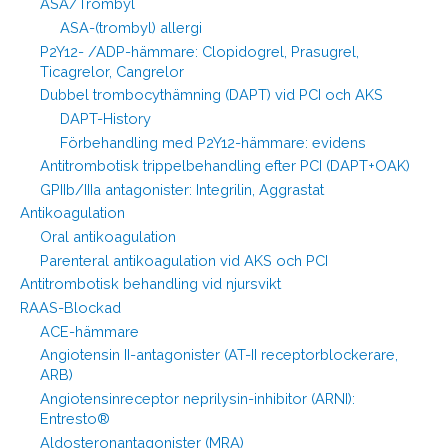
ASA/Trombyl
ASA-(trombyl) allergi
P2Y12- /ADP-hämmare: Clopidogrel, Prasugrel,
Ticagrelor, Cangrelor
Dubbel trombocythämning (DAPT) vid PCI och AKS
DAPT-History
Förbehandling med P2Y12-hämmare: evidens
Antitrombotisk trippelbehandling efter PCI (DAPT+OAK)
GPIIb/IIIa antagonister: Integrilin, Aggrastat
Antikoagulation
Oral antikoagulation
Parenteral antikoagulation vid AKS och PCI
Antitrombotisk behandling vid njursvikt
RAAS-Blockad
ACE-hämmare
Angiotensin II-antagonister (AT-II receptorblockerare,
ARB)
Angiotensinreceptor neprilysin-inhibitor (ARNI):
Entresto®
Aldosteronantagonister (MRA)