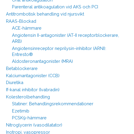
Parenteral antikoagulation vid AKS och PCI
Antitrombotisk behandling vid njursvikt
RAAS-Blockad
ACE-hämmare
Angiotensin II-antagonister (AT-II receptorblockerare,
ARB)
Angiotensinreceptor neprilysin-inhibitor (ARNI):
Entresto®
Aldosteronantagonister (MRA)
Betablockerare
Kalciumantagonister (CCB)
Diuretika
If-kanal inhibitor (Ivabradin)
Kolesterolbehandling
Statiner: Behandlingsrekommendationer
Ezetimib
PCSK9-hämmare
Nitroglycerin (vasodilatator)
Inotropi, vasopressor