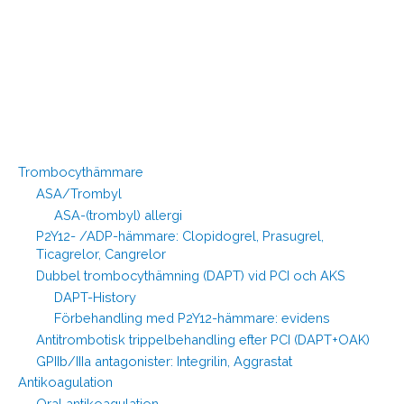
Trombocythämmare
ASA/Trombyl
ASA-(trombyl) allergi
P2Y12- /ADP-hämmare: Clopidogrel, Prasugrel,
Ticagrelor, Cangrelor
Dubbel trombocythämning (DAPT) vid PCI och AKS
DAPT-History
Förbehandling med P2Y12-hämmare: evidens
Antitrombotisk trippelbehandling efter PCI (DAPT+OAK)
GPIIb/IIIa antagonister: Integrilin, Aggrastat
Antikoagulation
Oral antikoagulation