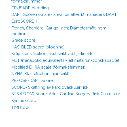
förmaksflimmer
CRUSADE bleeding
DAPT Score räknare- används efter 12 månaders DAPT
EuroSCORE II
French, Charrière, Gauge, Inch: Diametermått inom
medicin
Grace score
HAS-BLED score (blödning)
Killip klassifikation (akut svikt vid hjärtinfarkt)
MET (metabolic equivalents)- att mäta funktionskapacitet
Modified EHRA scale (förmaksflimmer)
NYHA-Klassifikation (hjärtsvikt)
PRECISE-DAPT Score
SCORE- Skattning av kardiovaskulär risk
STS (PROM) Score-Adult Cardiac Surgery Risk Calculator
Syntax score
TIMI flow