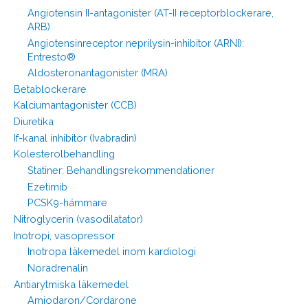
Angiotensin II-antagonister (AT-II receptorblockerare,
ARB)
Angiotensinreceptor neprilysin-inhibitor (ARNI):
Entresto®
Aldosteronantagonister (MRA)
Betablockerare
Kalciumantagonister (CCB)
Diuretika
If-kanal inhibitor (Ivabradin)
Kolesterolbehandling
Statiner: Behandlingsrekommendationer
Ezetimib
PCSK9-hämmare
Nitroglycerin (vasodilatator)
Inotropi, vasopressor
Inotropa läkemedel inom kardiologi
Noradrenalin
Antiarytmiska läkemedel
Amiodaron/Cordarone