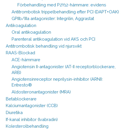
Förbehandling med P2Y12-hämmare: evidens
Antitrombotisk trippelbehandling efter PCI (DAPT+OAK)
GPIIb/IIIa antagonister: Integrilin, Aggrastat
Antikoagulation
Oral antikoagulation
Parenteral antikoagulation vid AKS och PCI
Antitrombotisk behandling vid njursvikt
RAAS-Blockad
ACE-hämmare
Angiotensin II-antagonister (AT-II receptorblockerare,
ARB)
Angiotensinreceptor neprilysin-inhibitor (ARNI):
Entresto®
Aldosteronantagonister (MRA)
Betablockerare
Kalciumantagonister (CCB)
Diuretika
If-kanal inhibitor (Ivabradin)
Kolesterolbehandling