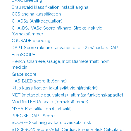
BARC Bleeding
Braunwald klassifikation instabil angina
CCS angina klassifikation
CHADS2 (Antikoagulation)
CHA₂DS₂-VASc-Score räknare: Stroke-risk vid
förmaksflimmer
CRUSADE bleeding
DAPT Score räknare- används efter 12 månaders DAPT
EuroSCORE II
French, Charrière, Gauge, Inch: Diametermått inom
medicin
Grace score
HAS-BLED score (blödning)
Killip klassifikation (akut svikt vid hjärtinfarkt)
MET (metabolic equivalents)- att mäta funktionskapacitet
Modified EHRA scale (förmaksflimmer)
NYHA-Klassifikation (hjärtsvikt)
PRECISE-DAPT Score
SCORE- Skattning av kardiovaskulär risk
STS (PROM) Score-Adult Cardiac Surgery Risk Calculator