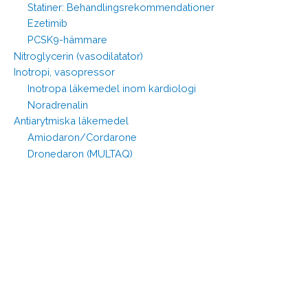
Statiner: Behandlingsrekommendationer
Ezetimib
PCSK9-hämmare
Nitroglycerin (vasodilatator)
Inotropi, vasopressor
Inotropa läkemedel inom kardiologi
Noradrenalin
Antiarytmiska läkemedel
Amiodaron/Cordarone
Dronedaron (MULTAQ)