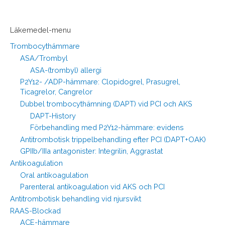
Läkemedel-menu
Trombocythämmare
ASA/Trombyl
ASA-(trombyl) allergi
P2Y12- /ADP-hämmare: Clopidogrel, Prasugrel,
Ticagrelor, Cangrelor
Dubbel trombocythämning (DAPT) vid PCI och AKS
DAPT-History
Förbehandling med P2Y12-hämmare: evidens
Antitrombotisk trippelbehandling efter PCI (DAPT+OAK)
GPIIb/IIIa antagonister: Integrilin, Aggrastat
Antikoagulation
Oral antikoagulation
Parenteral antikoagulation vid AKS och PCI
Antitrombotisk behandling vid njursvikt
RAAS-Blockad
ACE-hämmare