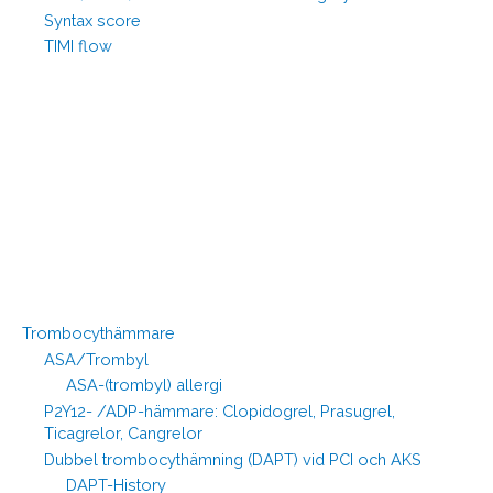
Syntax score
TIMI flow
Trombocythämmare
ASA/Trombyl
ASA-(trombyl) allergi
P2Y12- /ADP-hämmare: Clopidogrel, Prasugrel,
Ticagrelor, Cangrelor
Dubbel trombocythämning (DAPT) vid PCI och AKS
DAPT-History