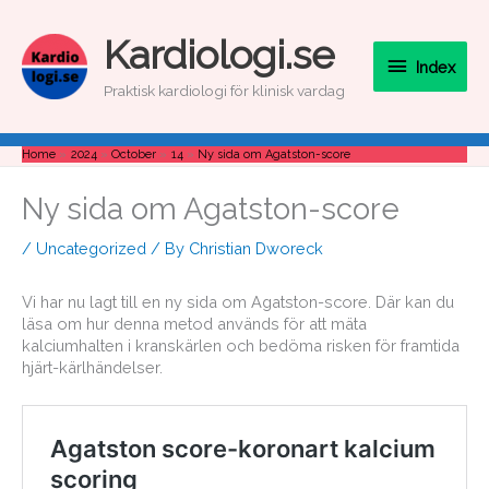
Skip
to
Index
Kardiologi.se
content
Index
Praktisk kardiologi för klinisk vardag
Home
2024
October
14
Ny sida om Agatston-score
Ny sida om Agatston-score
/
Uncategorized
/ By
Christian Dworeck
Vi har nu lagt till en ny sida om Agatston-score. Där kan du
läsa om hur denna metod används för att mäta
kalciumhalten i kranskärlen och bedöma risken för framtida
hjärt-kärlhändelser.