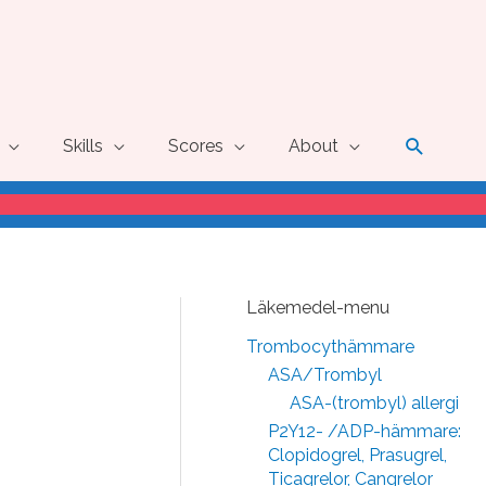
Search
Skills
Scores
About
Läkemedel-menu
Trombocythämmare
ASA/Trombyl
ASA-(trombyl) allergi
P2Y12- /ADP-hämmare:
Clopidogrel, Prasugrel,
Ticagrelor, Cangrelor