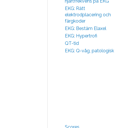
hjärtfrekvens på EKG
EKG: Rätt
elektrodplacering och
färgkoder
EKG: Bestäm Elaxel
EKG: Hypertrofi
QT-tid
EKG: Q-våg, patologisk
Scores