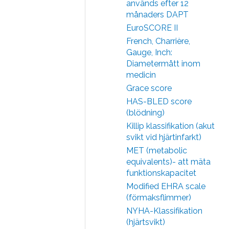
används efter 12
månaders DAPT
EuroSCORE II
French, Charrière,
Gauge, Inch:
Diametermått inom
medicin
Grace score
HAS-BLED score
(blödning)
Killip klassifikation (akut
svikt vid hjärtinfarkt)
MET (metabolic
equivalents)- att mäta
funktionskapacitet
Modified EHRA scale
(förmaksflimmer)
NYHA-Klassifikation
(hjärtsvikt)