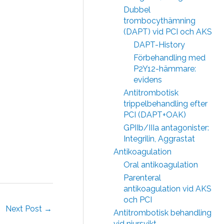
Dubbel
trombocythämning
(DAPT) vid PCI och AKS
DAPT-History
Förbehandling med
P2Y12-hämmare:
evidens
Antitrombotisk
trippelbehandling efter
PCI (DAPT+OAK)
GPIIb/IIIa antagonister:
Integrilin, Aggrastat
Antikoagulation
Oral antikoagulation
Parenteral
antikoagulation vid AKS
och PCI
Next Post
→
Antitrombotisk behandling
vid njursvikt