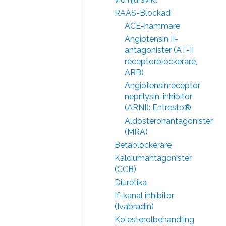
RAAS-Blockad
ACE-hämmare
Angiotensin II-
antagonister (AT-II
receptorblockerare,
ARB)
Angiotensinreceptor
neprilysin-inhibitor
(ARNI): Entresto®
Aldosteronantagonister
(MRA)
Betablockerare
Kalciumantagonister
(CCB)
Diuretika
If-kanal inhibitor
(Ivabradin)
Kolesterolbehandling