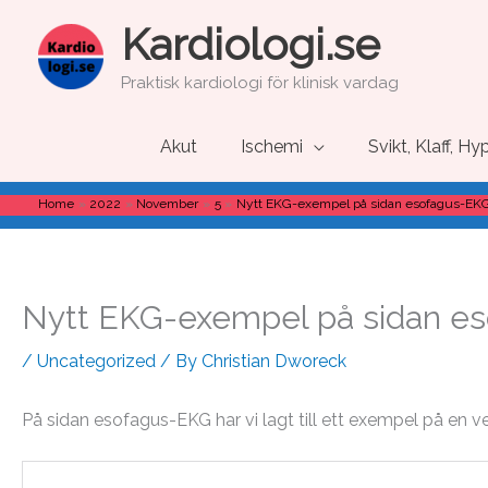
Skip
Kardiologi.se
to
content
Praktisk kardiologi för klinisk vardag
Akut
Ischemi
Svikt, Klaff, Hy
Home
2022
November
5
Nytt EKG-exempel på sidan esofagus-EK
Nytt EKG-exempel på sidan e
/
Uncategorized
/ By
Christian Dworeck
På sidan esofagus-EKG har vi lagt till ett exempel på en ve