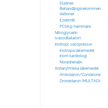
Statiner:
Behandlingsrekommen
dationer
Ezetimib
PCSK9-hämmare
Nitroglycerin
(vasodilatator)
Inotropi, vasopressor
Inotropa läkemedel
inom kardiologi
Noradrenalin
Antiarytmiska läkemedel
Amiodaron/Cordarone
Dronedaron (MULTAQ)