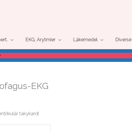
pert.
EKG, Arytmier
Läkemedel
Diverse
G
sofagus-EKG
ntrikulär takykardi