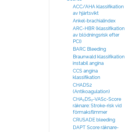
ACC/AHA klassifikation
av hjärtsvikt
Ankel-brachialindex
ARC-HBR (klassifikation
av blödningsrisk efter
PCI)
BARC Bleeding
Braunwald klassifikation
instabil angina
CCS angina
klassifikation
CHADS2
(Antikoagulation)
CHA₂DS₂-VASc-Score
räknare: Stroke-risk vid
förmaksflimmer
CRUSADE bleeding
DAPT Score räknare-