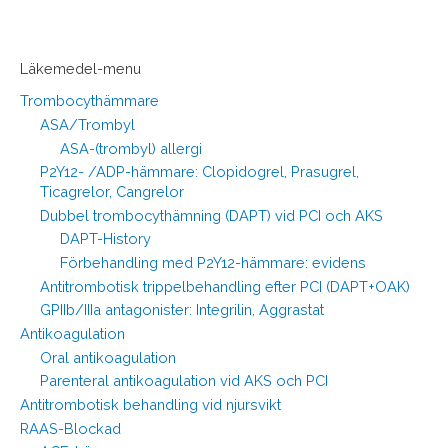
Läkemedel-menu
Trombocythämmare
ASA/Trombyl
ASA-(trombyl) allergi
P2Y12- /ADP-hämmare: Clopidogrel, Prasugrel,
Ticagrelor, Cangrelor
Dubbel trombocythämning (DAPT) vid PCI och AKS
DAPT-History
Förbehandling med P2Y12-hämmare: evidens
Antitrombotisk trippelbehandling efter PCI (DAPT+OAK)
GPIIb/IIIa antagonister: Integrilin, Aggrastat
Antikoagulation
Oral antikoagulation
Parenteral antikoagulation vid AKS och PCI
Antitrombotisk behandling vid njursvikt
RAAS-Blockad