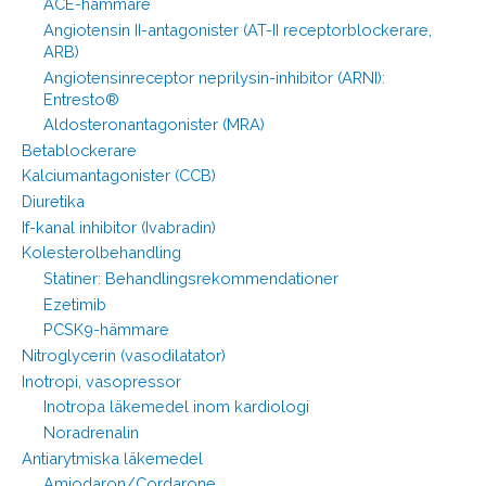
ACE-hämmare
Angiotensin II-antagonister (AT-II receptorblockerare,
ARB)
Angiotensinreceptor neprilysin-inhibitor (ARNI):
Entresto®
Aldosteronantagonister (MRA)
Betablockerare
Kalciumantagonister (CCB)
Diuretika
If-kanal inhibitor (Ivabradin)
Kolesterolbehandling
Statiner: Behandlingsrekommendationer
Ezetimib
PCSK9-hämmare
Nitroglycerin (vasodilatator)
Inotropi, vasopressor
Inotropa läkemedel inom kardiologi
Noradrenalin
Antiarytmiska läkemedel
Amiodaron/Cordarone