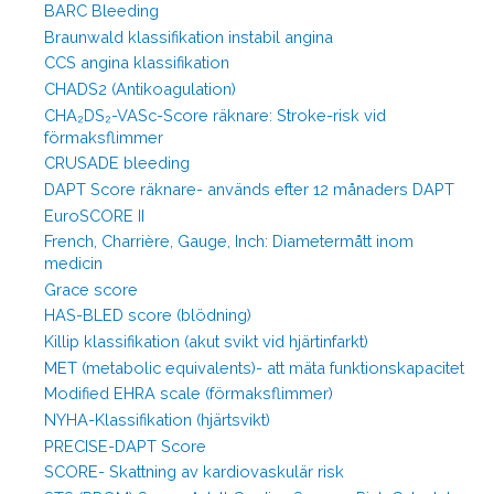
BARC Bleeding
Braunwald klassifikation instabil angina
CCS angina klassifikation
CHADS2 (Antikoagulation)
CHA₂DS₂-VASc-Score räknare: Stroke-risk vid
förmaksflimmer
CRUSADE bleeding
DAPT Score räknare- används efter 12 månaders DAPT
EuroSCORE II
French, Charrière, Gauge, Inch: Diametermått inom
medicin
Grace score
HAS-BLED score (blödning)
Killip klassifikation (akut svikt vid hjärtinfarkt)
MET (metabolic equivalents)- att mäta funktionskapacitet
Modified EHRA scale (förmaksflimmer)
NYHA-Klassifikation (hjärtsvikt)
PRECISE-DAPT Score
SCORE- Skattning av kardiovaskulär risk