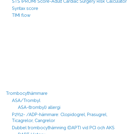
STS (PROM) Score-Adult Cardiac Surgery Risk Calculator
Syntax score
TIMI flow
Trombocythämmare
ASA/Trombyl
ASA-(trombyl) allergi
P2Y12- /ADP-hämmare: Clopidogrel, Prasugrel,
Ticagrelor, Cangrelor
Dubbel trombocythämning (DAPT) vid PCI och AKS