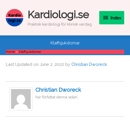
Skip
to
Index
Kardiologi.se
content
Index
Praktisk kardiologi för klinisk vardag
Klaffsjukdomar
Home
Klaffsjukdomar
Last Updated on June 2, 2022 by
Christian Dworeck
Christian Dworeck
har författat denna sidan