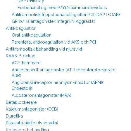
DAPT-History
Förbehandling med P2Y12-hämmare: evidens
Antitrombotisk trippelbehandling efter PCI (DAPT+OAK)
GPIIb/IIIa antagonister: Integrilin, Aggrastat
Antikoagulation
Oral antikoagulation
Parenteral antikoagulation vid AKS och PCI
Antitrombotisk behandling vid njursvikt
RAAS-Blockad
ACE-hämmare
Angiotensin II-antagonister (AT-II receptorblockerare,
ARB)
Angiotensinreceptor neprilysin-inhibitor (ARNI):
Entresto®
Aldosteronantagonister (MRA)
Betablockerare
Kalciumantagonister (CCB)
Diuretika
If-kanal inhibitor (Ivabradin)
Kolesterolbehandling