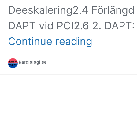
Deeskalering2.4 Förlängd 
DAPT vid PCI2.6 2. DAPT: 
Dubbel
Continue reading
trombocythämning
(DAPT)
vid
Kardiologi.se
PCI
och
AKS